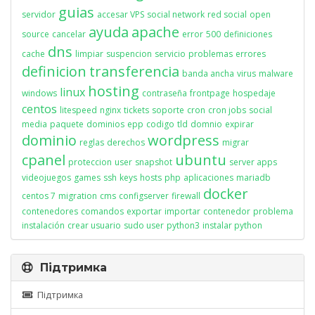
guias
servidor
accesar VPS
social network
red social
open
ayuda
apache
source
cancelar
error
500
definiciones
dns
cache
limpiar
suspencion
servicio
problemas
errores
definicion
transferencia
banda ancha
virus
malware
hosting
linux
windows
contraseña
frontpage
hospedaje
centos
litespeed
nginx
tickets
soporte
cron
cron jobs
social
media
paquete
dominios
epp
codigo
tld
domnio
expirar
dominio
wordpress
reglas
derechos
migrar
cpanel
ubuntu
proteccion
user
snapshot
server apps
videojuegos
games
ssh
keys
hosts
php
aplicaciones
mariadb
docker
centos 7
migration
cms
configserver
firewall
contenedores
comandos
exportar
importar
contenedor
problema
instalación
crear usuario
sudo user
python3
instalar python
Підтримка
Підтримка