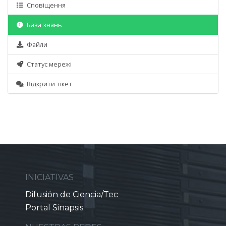
Сповіщення
База знань
Файли
Статус мережі
Відкрити тікет
INICIATIVAS
Difusión de Ciencia/Tec
Portal Sinapsis