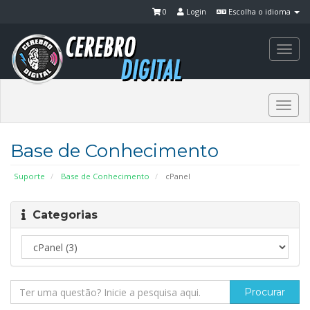
0
Login
Escolha o idioma
Togg
navi
Togg
navi
Base de Conhecimento
Suporte
Base de Conhecimento
cPanel
Categorias