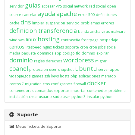
guias
servidor
accesar VPS
social network
red social
open
ayuda
apache
source
cancelar
error
500
definiciones
dns
cache
limpiar
suspencion
servicio
problemas
errores
definicion
transferencia
banda ancha
virus
malware
hosting
linux
windows
contraseña
frontpage
hospedaje
centos
litespeed
nginx
tickets
soporte
cron
cron jobs
social
media
paquete
dominios
epp
codigo
tld
domnio
expirar
dominio
wordpress
reglas
derechos
migrar
cpanel
ubuntu
proteccion
user
snapshot
server apps
videojuegos
games
ssh
keys
hosts
php
aplicaciones
mariadb
docker
centos 7
migration
cms
configserver
firewall
contenedores
comandos
exportar
importar
contenedor
problema
instalación
crear usuario
sudo user
python3
instalar python
Suporte
Meus Tickets de Suporte