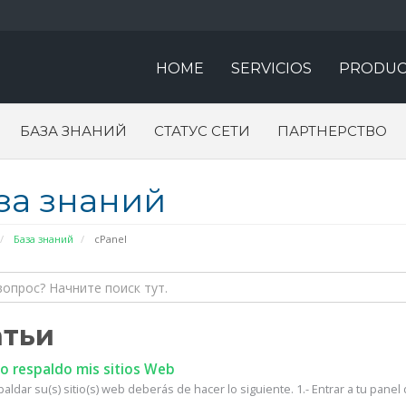
HOME
SERVICIOS
PRODUC
БАЗА ЗНАНИЙ
СТАТУС СЕТИ
ПАРТНЕРСТВО
за знаний
База знаний
cPanel
атьи
 respaldo mis sitios Web
aldar su(s) sitio(s) web deberás de hacer lo siguiente. 1.- Entrar a tu panel d