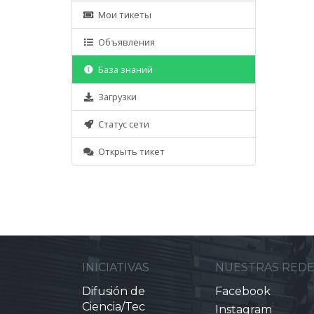
Мои тикеты
Объявления
База знаний
Загрузки
Статус сети
Открыть тикет
INICIATIVAS
NUESTRAS RED
Difusión de
Facebook
Ciencia/Tec
Instagram