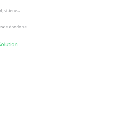
si tiene...
esde donde se...
olution