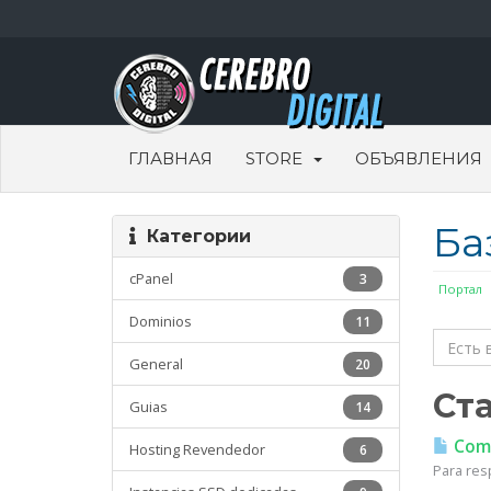
ГЛАВНАЯ
STORE
ОБЪЯВЛЕНИЯ
Ба
Категории
cPanel
3
Портал
Dominios
11
General
20
Ст
Guias
14
Como
Hosting Revendedor
6
Para resp