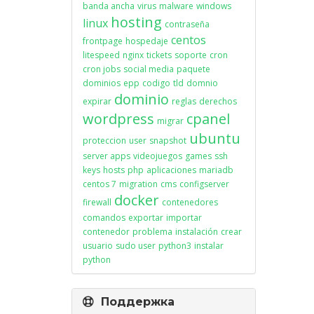
banda ancha
virus
malware
windows
hosting
linux
contraseña
centos
frontpage
hospedaje
litespeed
nginx
tickets
soporte
cron
cron jobs
social media
paquete
dominios
epp
codigo
tld
domnio
dominio
expirar
reglas
derechos
wordpress
cpanel
migrar
ubuntu
proteccion
user
snapshot
server apps
videojuegos
games
ssh
keys
hosts
php
aplicaciones
mariadb
centos 7
migration
cms
configserver
docker
firewall
contenedores
comandos
exportar
importar
contenedor
problema
instalación
crear
usuario
sudo user
python3
instalar
python
Поддержка