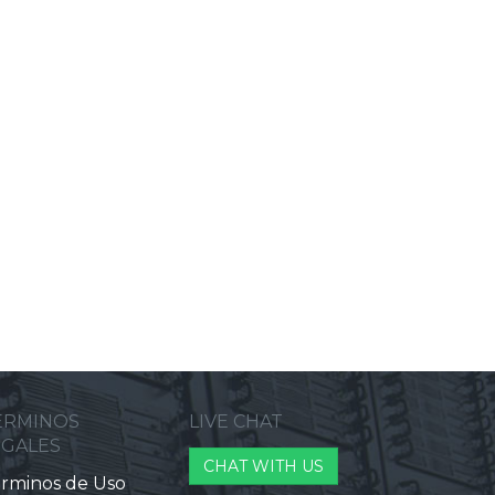
ERMINOS
LIVE CHAT
EGALES
CHAT WITH US
rminos de Uso