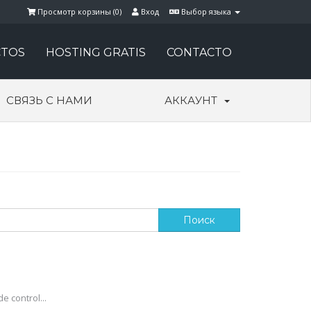
Просмотр корзины (
0
)
Вход
Выбор языка
TOS
HOSTING GRATIS
CONTACTO
СВЯЗЬ С НАМИ
АККАУНТ
e control...