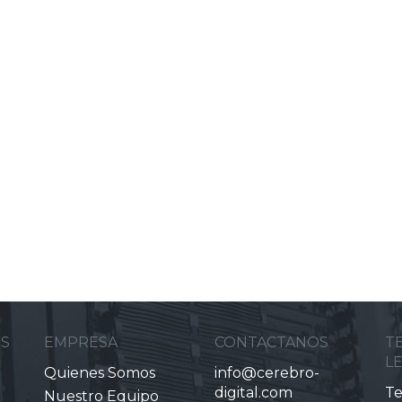
ES
EMPRESA
CONTACTANOS
T
L
Quienes Somos
info@cerebro-
digital.com
Te
Nuestro Equipo