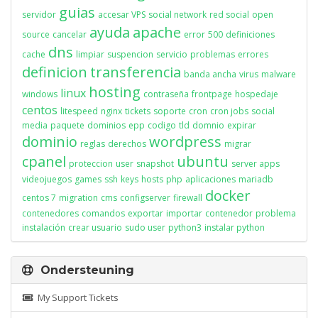
guias
servidor
accesar VPS
social network
red social
open
ayuda
apache
source
cancelar
error
500
definiciones
dns
cache
limpiar
suspencion
servicio
problemas
errores
definicion
transferencia
banda ancha
virus
malware
hosting
linux
windows
contraseña
frontpage
hospedaje
centos
litespeed
nginx
tickets
soporte
cron
cron jobs
social
media
paquete
dominios
epp
codigo
tld
domnio
expirar
dominio
wordpress
reglas
derechos
migrar
cpanel
ubuntu
proteccion
user
snapshot
server apps
videojuegos
games
ssh
keys
hosts
php
aplicaciones
mariadb
docker
centos 7
migration
cms
configserver
firewall
contenedores
comandos
exportar
importar
contenedor
problema
instalación
crear usuario
sudo user
python3
instalar python
Ondersteuning
My Support Tickets