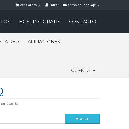
Ver Carrito (
0
)
Entrar
Cambiar Lenguaje
TOS
HOSTING GRATIS
CONTACTO
 LA RED
AFILIACIONES
CUENTA
Q
rear usuario