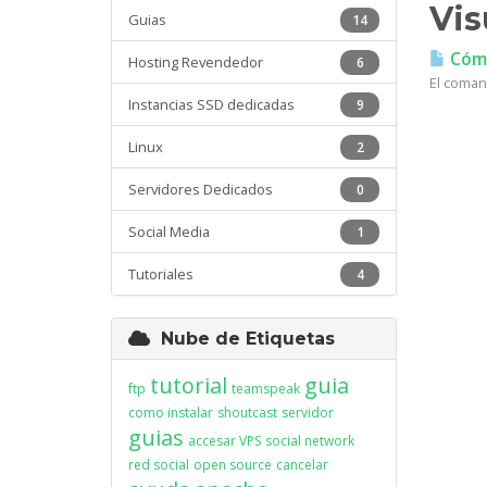
Vis
Guias
14
Cómo
Hosting Revendedor
6
El coman
Instancias SSD dedicadas
9
Linux
2
Servidores Dedicados
0
Social Media
1
Tutoriales
4
Nube de Etiquetas
tutorial
guia
ftp
teamspeak
como instalar
shoutcast
servidor
guias
accesar VPS
social network
red social
open source
cancelar