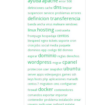
ayuda
apache
error
500
dns
definiciones
cache
limpiar
suspencion
servicio
problemas
errores
definicion
transferencia
banda ancha
virus
malware
windows
hosting
linux
contraseña
centos
frontpage
hospedaje
litespeed
nginx
tickets
soporte
cron
cron jobs
social media
paquete
dominios
epp
codigo
tld
domnio
dominio
expirar
reglas
derechos
wordpress
cpanel
migrar
ubuntu
proteccion
user
snapshot
server apps
videojuegos
games
ssh
keys
hosts
php
aplicaciones
mariadb
centos 7
migration
cms
configserver
docker
firewall
contenedores
comandos
exportar
importar
contenedor
problema
instalación
crear
usuario
sudo user
python3
instalar