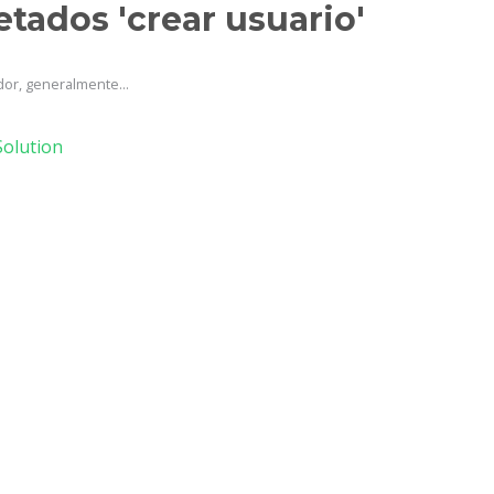
etados 'crear usuario'
or, generalmente...
olution