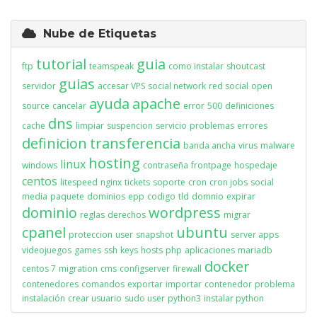
Nube de Etiquetas
tutorial
guia
ftp
teamspeak
como instalar
shoutcast
guias
servidor
accesar VPS
social network
red social
open
ayuda
apache
source
cancelar
error
500
definiciones
dns
cache
limpiar
suspencion
servicio
problemas
errores
definicion
transferencia
banda ancha
virus
malware
hosting
linux
windows
contraseña
frontpage
hospedaje
centos
litespeed
nginx
tickets
soporte
cron
cron jobs
social
media
paquete
dominios
epp
codigo
tld
domnio
expirar
dominio
wordpress
reglas
derechos
migrar
cpanel
ubuntu
proteccion
user
snapshot
server apps
videojuegos
games
ssh
keys
hosts
php
aplicaciones
mariadb
docker
centos 7
migration
cms
configserver
firewall
contenedores
comandos
exportar
importar
contenedor
problema
instalación
crear usuario
sudo user
python3
instalar python