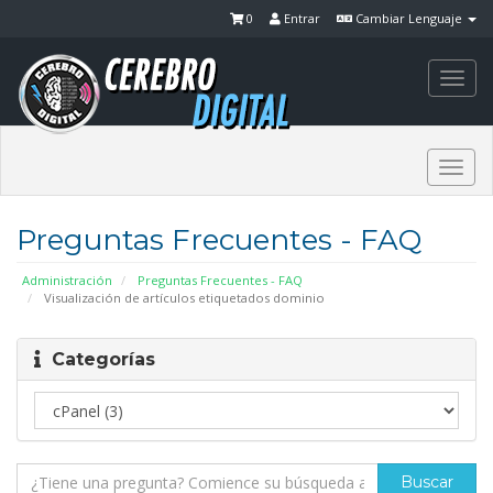
0
Entrar
Cambiar Lenguaje
Togg
navi
Togg
navi
Preguntas Frecuentes - FAQ
Administración
Preguntas Frecuentes - FAQ
Visualización de artículos etiquetados dominio
Categorías