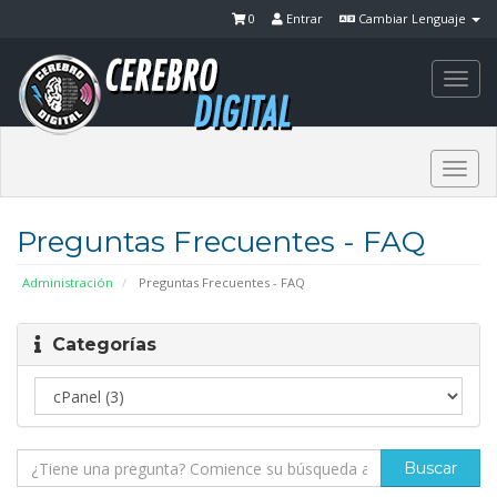
0
Entrar
Cambiar Lenguaje
Togg
navi
Togg
navi
Preguntas Frecuentes - FAQ
Administración
Preguntas Frecuentes - FAQ
Categorías