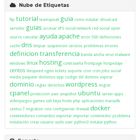
Nube de Etiquetas
tutorial
guia
ftp
teamspeak
como instalar
shoutcast
guias
servidor
accesar VPS
social network
red social
open
ayuda
apache
source
cancelar
error
500
definiciones
dns
cache
limpiar
suspencion
servicio
problemas
errores
definicion
transferencia
banda ancha
virus
malware
hosting
linux
windows
contraseña
frontpage
hospedaje
centos
litespeed
nginx
tickets
soporte
cron
cron jobs
social
media
paquete
dominios
epp
codigo
tld
domnio
expirar
dominio
wordpress
reglas
derechos
migrar
cpanel
ubuntu
proteccion
user
snapshot
server apps
videojuegos
games
ssh
keys
hosts
php
aplicaciones
mariadb
docker
centos 7
migration
cms
configserver
firewall
contenedores
comandos
exportar
importar
contenedor
problema
instalación
crear usuario
sudo user
python3
instalar python