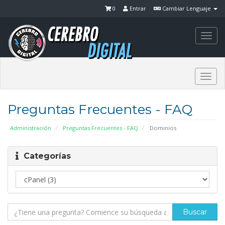
0
Entrar
Cambiar Lenguaje
Togg
navi
Togg
navi
Preguntas Frecuentes - FAQ
Administración
Preguntas Frecuentes - FAQ
Dominios
Categorías