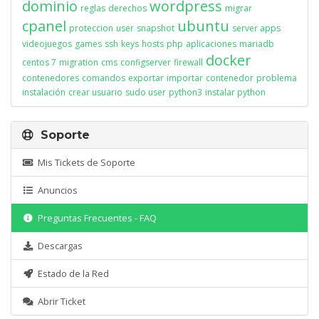
dominio
wordpress
reglas
derechos
migrar
cpanel
ubuntu
proteccion
user
snapshot
server apps
videojuegos
games
ssh
keys
hosts
php
aplicaciones
mariadb
docker
centos 7
migration
cms
configserver
firewall
contenedores
comandos
exportar
importar
contenedor
problema
instalación
crear usuario
sudo user
python3
instalar python
Soporte
Mis Tickets de Soporte
Anuncios
Preguntas Frecuentes - FAQ
Descargas
Estado de la Red
Abrir Ticket