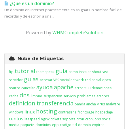
¿Qué es un dominio?
Un dominio en internet practicamente es asignar un nombre fácil de
recordar y de escribir a una...
Powered by
WHMCompleteSolution
Nube de Etiquetas
tutorial
guia
ftp
teamspeak
como instalar
shoutcast
guias
servidor
accesar VPS
social network
red social
open
ayuda
apache
source
cancelar
error
500
definiciones
dns
cache
limpiar
suspencion
servicio
problemas
errores
definicion
transferencia
banda ancha
virus
malware
hosting
linux
windows
contraseña
frontpage
hospedaje
centos
litespeed
nginx
tickets
soporte
cron
cron jobs
social
media
paquete
dominios
epp
codigo
tld
domnio
expirar