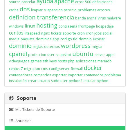
ayuda
apache
source
cancelar
error
500
definiciones
dns
cache
limpiar
suspencion
servicio
problemas
errores
definicion
transferencia
banda ancha
virus
malware
hosting
linux
windows
contraseña
frontpage
hospedaje
centos
litespeed
nginx
tickets
soporte
cron
cron jobs
social
media
paquete
dominios
epp
codigo
tld
domnio
expirar
dominio
wordpress
reglas
derechos
migrar
cpanel
ubuntu
proteccion
user
snapshot
server apps
videojuegos
games
ssh
keys
hosts
php
aplicaciones
mariadb
docker
centos 7
migration
cms
configserver
firewall
contenedores
comandos
exportar
importar
contenedor
problema
instalación
crear usuario
sudo user
python3
instalar python
Soporte
Mis Tickets de Soporte
Anuncios