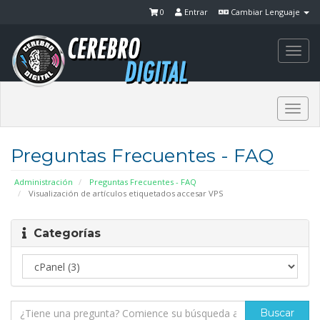
0
Entrar
Cambiar Lenguaje
Togg
navi
Togg
navi
Preguntas Frecuentes - FAQ
Administración
Preguntas Frecuentes - FAQ
Visualización de artículos etiquetados accesar VPS
Categorías