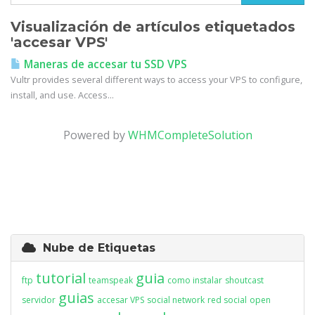
Visualización de artículos etiquetados
'accesar VPS'
Maneras de accesar tu SSD VPS
Vultr provides several different ways to access your VPS to configure,
install, and use. Access...
Powered by
WHMCompleteSolution
Nube de Etiquetas
tutorial
guia
ftp
teamspeak
como instalar
shoutcast
guias
servidor
accesar VPS
social network
red social
open