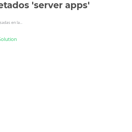
etados 'server apps'
adas en la...
olution