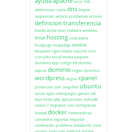
ayuda
apache
error
500
dns
definiciones
cache
limpiar
suspencion
servicio
problemas
errores
definicion
transferencia
banda ancha
virus
malware
windows
hosting
linux
contraseña
centos
frontpage
hospedaje
litespeed
nginx
tickets
soporte
cron
cron jobs
social media
paquete
dominios
epp
codigo
tld
domnio
dominio
expirar
reglas
derechos
wordpress
cpanel
migrar
ubuntu
proteccion
user
snapshot
server apps
videojuegos
games
ssh
keys
hosts
php
aplicaciones
mariadb
centos 7
migration
cms
configserver
docker
firewall
contenedores
comandos
exportar
importar
contenedor
problema
instalación
crear
usuario
sudo user
python3
instalar