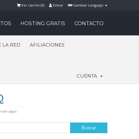
Ver Carrito (
0
)
Entrar
Cambiar Lenguaje
TOS
HOSTING GRATIS
CONTACTO
 LA RED
AFILIACIONES
CUENTA
Q
erver apps