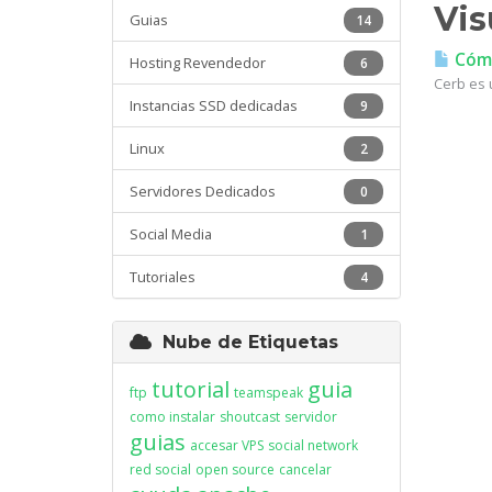
Vis
Guias
14
Cómo
Hosting Revendedor
6
Cerb es u
Instancias SSD dedicadas
9
Linux
2
Servidores Dedicados
0
Social Media
1
Tutoriales
4
Nube de Etiquetas
tutorial
guia
ftp
teamspeak
como instalar
shoutcast
servidor
guias
accesar VPS
social network
red social
open source
cancelar