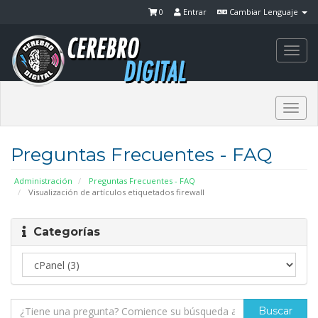
0
Entrar
Cambiar Lenguaje
Togg
navi
Togg
navi
Preguntas Frecuentes - FAQ
Administración
Preguntas Frecuentes - FAQ
Visualización de artículos etiquetados firewall
Categorías