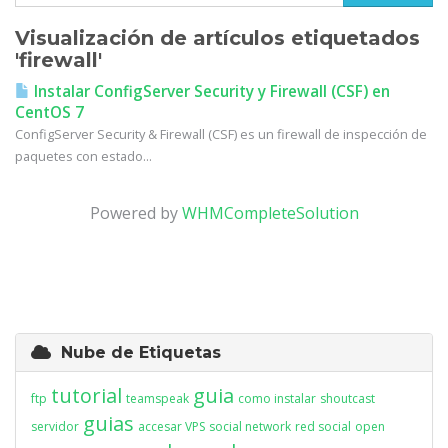
Visualización de artículos etiquetados
'firewall'
Instalar ConfigServer Security y Firewall (CSF) en
CentOS 7
ConfigServer Security & Firewall (CSF) es un firewall de inspección de
paquetes con estado...
Powered by
WHMCompleteSolution
Nube de Etiquetas
tutorial
guia
ftp
teamspeak
como instalar
shoutcast
guias
servidor
accesar VPS
social network
red social
open