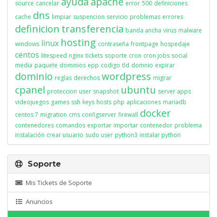
ayuda
apache
source
cancelar
error
500
definiciones
dns
cache
limpiar
suspencion
servicio
problemas
errores
definicion
transferencia
banda ancha
virus
malware
hosting
linux
windows
contraseña
frontpage
hospedaje
centos
litespeed
nginx
tickets
soporte
cron
cron jobs
social
media
paquete
dominios
epp
codigo
tld
domnio
expirar
dominio
wordpress
reglas
derechos
migrar
cpanel
ubuntu
proteccion
user
snapshot
server apps
videojuegos
games
ssh
keys
hosts
php
aplicaciones
mariadb
docker
centos 7
migration
cms
configserver
firewall
contenedores
comandos
exportar
importar
contenedor
problema
instalación
crear usuario
sudo user
python3
instalar python
Soporte
Mis Tickets de Soporte
Anuncios