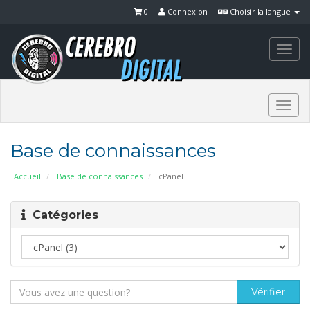
0
Connexion
Choisir la langue
Togg
navi
Togg
navi
Base de connaissances
Accueil
Base de connaissances
cPanel
Catégories