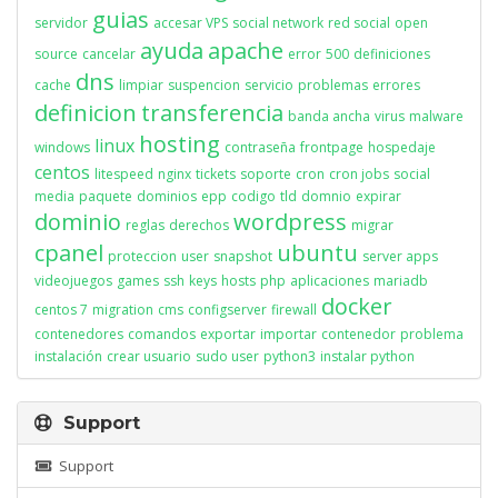
guias
servidor
accesar VPS
social network
red social
open
ayuda
apache
source
cancelar
error
500
definiciones
dns
cache
limpiar
suspencion
servicio
problemas
errores
definicion
transferencia
banda ancha
virus
malware
hosting
linux
windows
contraseña
frontpage
hospedaje
centos
litespeed
nginx
tickets
soporte
cron
cron jobs
social
media
paquete
dominios
epp
codigo
tld
domnio
expirar
dominio
wordpress
reglas
derechos
migrar
cpanel
ubuntu
proteccion
user
snapshot
server apps
videojuegos
games
ssh
keys
hosts
php
aplicaciones
mariadb
docker
centos 7
migration
cms
configserver
firewall
contenedores
comandos
exportar
importar
contenedor
problema
instalación
crear usuario
sudo user
python3
instalar python
Support
Support