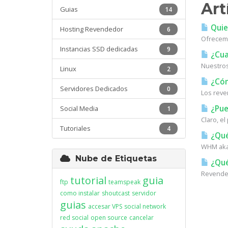
Art
Guias
14
Quie
Hosting Revendedor
6
Ofrecemo
Instancias SSD dedicadas
9
¿Cual
Nuestros
Linux
2
¿Cóm
Servidores Dedicados
0
Los reve
¿Pue
Social Media
1
Claro, e
Tutoriales
4
¿Qué
WHM aka 
Nube de Etiquetas
¿Qué
Revended
tutorial
guia
ftp
teamspeak
como instalar
shoutcast
servidor
guias
accesar VPS
social network
red social
open source
cancelar