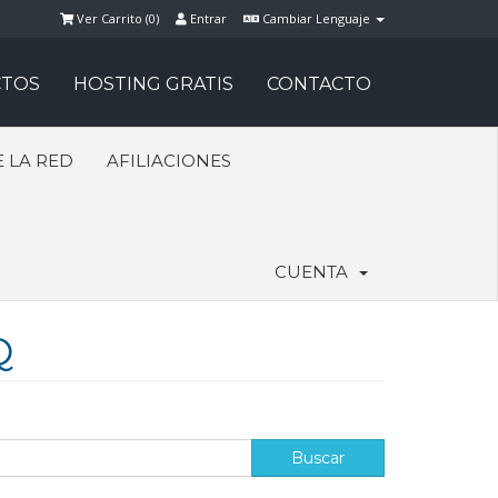
Ver Carrito (
0
)
Entrar
Cambiar Lenguaje
TOS
HOSTING GRATIS
CONTACTO
 LA RED
AFILIACIONES
CUENTA
Q