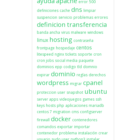
ayuda
apache
error
500
dns
definiciones
cache
limpiar
suspencion
servicio
problemas
errores
definicion
transferencia
banda ancha
virus
malware
windows
hosting
linux
contraseña
centos
frontpage
hospedaje
litespeed
nginx
tickets
soporte
cron
cron jobs
social media
paquete
dominios
epp
codigo
tld
domnio
dominio
expirar
reglas
derechos
wordpress
cpanel
migrar
ubuntu
proteccion
user
snapshot
server apps
videojuegos
games
ssh
keys
hosts
php
aplicaciones
mariadb
centos 7
migration
cms
configserver
docker
firewall
contenedores
comandos
exportar
importar
contenedor
problema
instalación
crear
usuario
sudo user
python3
instalar