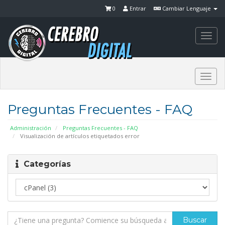
0
Entrar
Cambiar Lenguaje
Togg
navi
Togg
navi
Preguntas Frecuentes - FAQ
Administración
Preguntas Frecuentes - FAQ
Visualización de artículos etiquetados error
Categorías