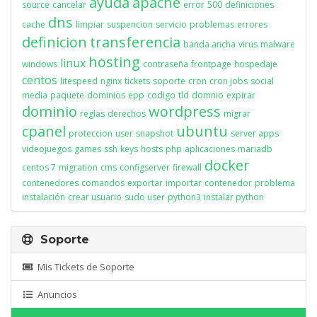
ayuda
apache
source
cancelar
error
500
definiciones
dns
cache
limpiar
suspencion
servicio
problemas
errores
definicion
transferencia
banda ancha
virus
malware
hosting
linux
windows
contraseña
frontpage
hospedaje
centos
litespeed
nginx
tickets
soporte
cron
cron jobs
social
media
paquete
dominios
epp
codigo
tld
domnio
expirar
dominio
wordpress
reglas
derechos
migrar
cpanel
ubuntu
proteccion
user
snapshot
server apps
videojuegos
games
ssh
keys
hosts
php
aplicaciones
mariadb
docker
centos 7
migration
cms
configserver
firewall
contenedores
comandos
exportar
importar
contenedor
problema
instalación
crear usuario
sudo user
python3
instalar python
Soporte
Mis Tickets de Soporte
Anuncios