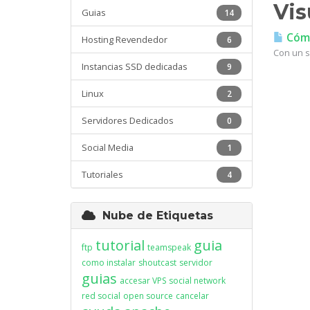
Vis
Guias
14
Cómo
Hosting Revendedor
6
Con un s
Instancias SSD dedicadas
9
Linux
2
Servidores Dedicados
0
Social Media
1
Tutoriales
4
Nube de Etiquetas
tutorial
guia
ftp
teamspeak
como instalar
shoutcast
servidor
guias
accesar VPS
social network
red social
open source
cancelar