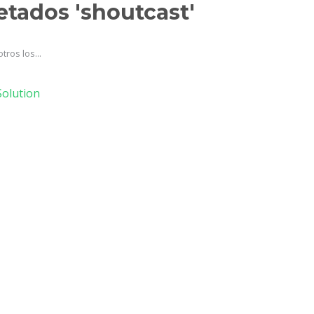
etados 'shoutcast'
ros los...
olution