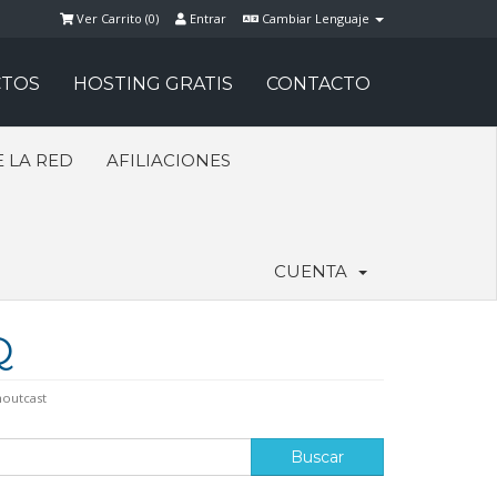
Ver Carrito (
0
)
Entrar
Cambiar Lenguaje
TOS
HOSTING GRATIS
CONTACTO
 LA RED
AFILIACIONES
CUENTA
Q
houtcast