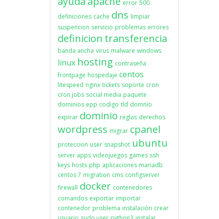
ayuda
apache
error
500
dns
definiciones
cache
limpiar
suspencion
servicio
problemas
errores
definicion
transferencia
banda ancha
virus
malware
windows
hosting
linux
contraseña
centos
frontpage
hospedaje
litespeed
nginx
tickets
soporte
cron
cron jobs
social media
paquete
dominios
epp
codigo
tld
domnio
dominio
expirar
reglas
derechos
wordpress
cpanel
migrar
ubuntu
proteccion
user
snapshot
server apps
videojuegos
games
ssh
keys
hosts
php
aplicaciones
mariadb
centos 7
migration
cms
configserver
docker
firewall
contenedores
comandos
exportar
importar
contenedor
problema
instalación
crear
usuario
sudo user
python3
instalar