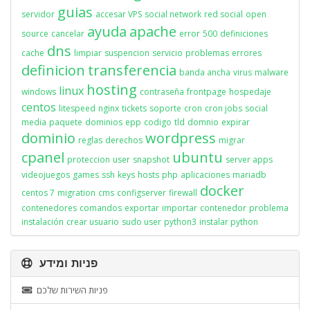
guias
servidor
accesar VPS
social network
red social
open
ayuda
apache
source
cancelar
error
500
definiciones
dns
cache
limpiar
suspencion
servicio
problemas
errores
definicion
transferencia
banda ancha
virus
malware
hosting
linux
windows
contraseña
frontpage
hospedaje
centos
litespeed
nginx
tickets
soporte
cron
cron jobs
social
media
paquete
dominios
epp
codigo
tld
domnio
expirar
dominio
wordpress
reglas
derechos
migrar
cpanel
ubuntu
proteccion
user
snapshot
server apps
videojuegos
games
ssh
keys
hosts
php
aplicaciones
mariadb
docker
centos 7
migration
cms
configserver
firewall
contenedores
comandos
exportar
importar
contenedor
problema
instalación
crear usuario
sudo user
python3
instalar python
פניות ומידע
פניות השירות שלכם