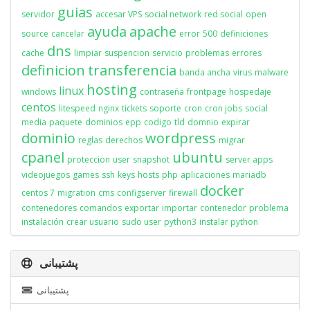
guias
servidor
accesar VPS
social network
red social
open
ayuda
apache
source
cancelar
error
500
definiciones
dns
cache
limpiar
suspencion
servicio
problemas
errores
definicion
transferencia
banda ancha
virus
malware
hosting
linux
windows
contraseña
frontpage
hospedaje
centos
litespeed
nginx
tickets
soporte
cron
cron jobs
social
media
paquete
dominios
epp
codigo
tld
domnio
expirar
dominio
wordpress
reglas
derechos
migrar
cpanel
ubuntu
proteccion
user
snapshot
server apps
videojuegos
games
ssh
keys
hosts
php
aplicaciones
mariadb
docker
centos 7
migration
cms
configserver
firewall
contenedores
comandos
exportar
importar
contenedor
problema
instalación
crear usuario
sudo user
python3
instalar python
پشتیبانی
پشتیبانی