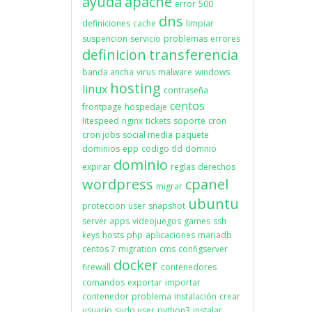
ayuda
apache
error
500
dns
definiciones
cache
limpiar
suspencion
servicio
problemas
errores
definicion
transferencia
banda ancha
virus
malware
windows
hosting
linux
contraseña
centos
frontpage
hospedaje
litespeed
nginx
tickets
soporte
cron
cron jobs
social media
paquete
dominios
epp
codigo
tld
domnio
dominio
expirar
reglas
derechos
wordpress
cpanel
migrar
ubuntu
proteccion
user
snapshot
server apps
videojuegos
games
ssh
keys
hosts
php
aplicaciones
mariadb
centos 7
migration
cms
configserver
docker
firewall
contenedores
comandos
exportar
importar
contenedor
problema
instalación
crear
usuario
sudo user
python3
instalar