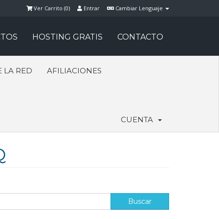
Ver Carrito (
0
)
Entrar
Cambiar Lenguaje
TOS
HOSTING GRATIS
CONTACTO
 LA RED
AFILIACIONES
CUENTA
Q