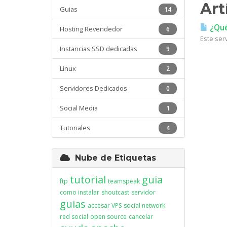
Art
Guias
14
¿Qué 
Hosting Revendedor
6
Este ser
Instancias SSD dedicadas
9
Linux
2
Servidores Dedicados
0
Social Media
1
Tutoriales
4
Nube de Etiquetas
tutorial
guia
ftp
teamspeak
como instalar
shoutcast
servidor
guias
accesar VPS
social network
red social
open source
cancelar