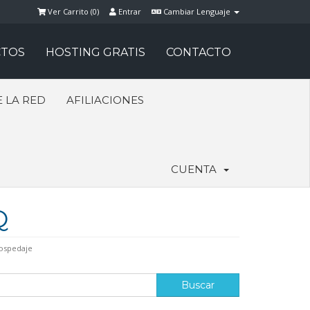
Ver Carrito (
0
)
Entrar
Cambiar Lenguaje
TOS
HOSTING GRATIS
CONTACTO
 LA RED
AFILIACIONES
CUENTA
Q
hospedaje