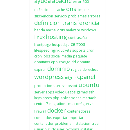
ayuda
apache
error
500
dns
definiciones
cache
limpiar
suspencion
servicio
problemas
errores
definicion
transferencia
banda ancha
virus
malware
windows
hosting
linux
contraseña
centos
frontpage
hospedaje
litespeed
nginx
tickets
soporte
cron
cron jobs
social media
paquete
dominios
epp
codigo
tld
domnio
dominio
expirar
reglas
derechos
wordpress
cpanel
migrar
ubuntu
proteccion
user
snapshot
server apps
videojuegos
games
ssh
keys
hosts
php
aplicaciones
mariadb
centos 7
migration
cms
configserver
docker
firewall
contenedores
comandos
exportar
importar
contenedor
problema
instalación
crear
usuario
sudo user
python3
instalar