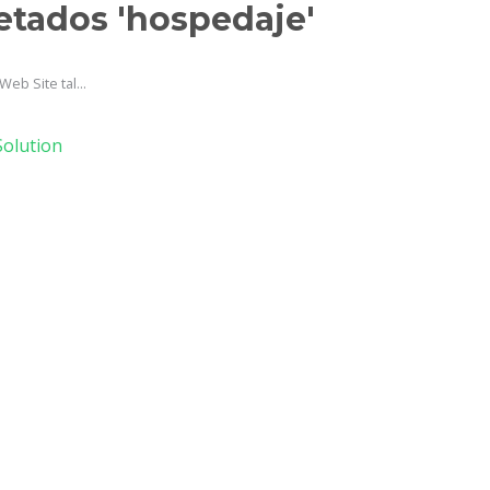
uetados 'hospedaje'
eb Site tal...
olution