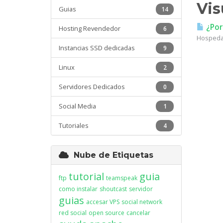
Vis
Guias
14
¿Por
Hosting Revendedor
6
Hospedaj
Instancias SSD dedicadas
9
Linux
2
Servidores Dedicados
0
Social Media
1
Tutoriales
4
Nube de Etiquetas
tutorial
guia
ftp
teamspeak
como instalar
shoutcast
servidor
guias
accesar VPS
social network
red social
open source
cancelar