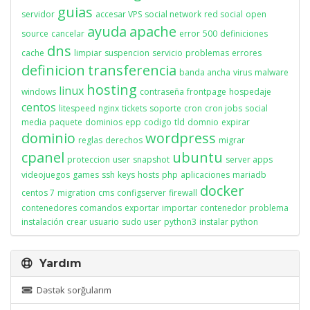
guias
servidor
accesar VPS
social network
red social
open
ayuda
apache
source
cancelar
error
500
definiciones
dns
cache
limpiar
suspencion
servicio
problemas
errores
definicion
transferencia
banda ancha
virus
malware
hosting
linux
windows
contraseña
frontpage
hospedaje
centos
litespeed
nginx
tickets
soporte
cron
cron jobs
social
media
paquete
dominios
epp
codigo
tld
domnio
expirar
dominio
wordpress
reglas
derechos
migrar
cpanel
ubuntu
proteccion
user
snapshot
server apps
videojuegos
games
ssh
keys
hosts
php
aplicaciones
mariadb
docker
centos 7
migration
cms
configserver
firewall
contenedores
comandos
exportar
importar
contenedor
problema
instalación
crear usuario
sudo user
python3
instalar python
Yardım
Dəstək sorğularım