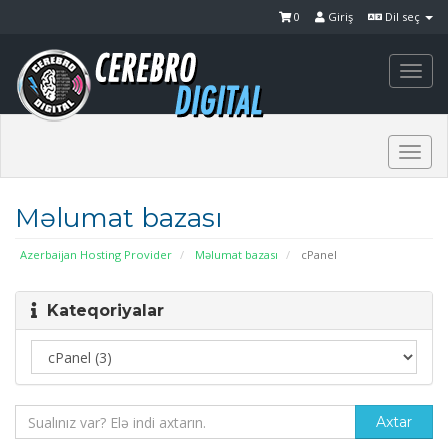
0
Giriş
Dil seç
Togg
navi
Togg
navi
Məlumat bazası
Azerbaijan Hosting Provider
Məlumat bazası
cPanel
Kateqoriyalar