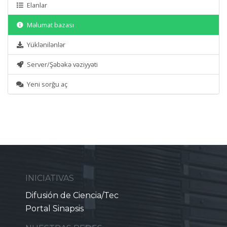
Elanlar
Məlumat bazası
Yüklənilənlər
Server/Şəbəkə vəziyyəti
Yeni sorğu aç
INICIATIVAS
Difusión de Ciencia/Tec
Portal Sinapsis