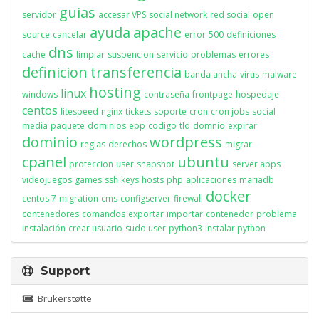
guias
servidor
accesar VPS
social network
red social
open
ayuda
apache
source
cancelar
error
500
definiciones
dns
cache
limpiar
suspencion
servicio
problemas
errores
definicion
transferencia
banda ancha
virus
malware
hosting
linux
windows
contraseña
frontpage
hospedaje
centos
litespeed
nginx
tickets
soporte
cron
cron jobs
social
media
paquete
dominios
epp
codigo
tld
domnio
expirar
dominio
wordpress
reglas
derechos
migrar
cpanel
ubuntu
proteccion
user
snapshot
server apps
videojuegos
games
ssh
keys
hosts
php
aplicaciones
mariadb
docker
centos 7
migration
cms
configserver
firewall
contenedores
comandos
exportar
importar
contenedor
problema
instalación
crear usuario
sudo user
python3
instalar python
Support
Brukerstøtte