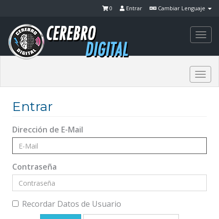
0
Entrar
Cambiar Lenguaje
Togg
navi
Togg
navi
Entrar
Dirección de E-Mail
Contraseña
Recordar Datos de Usuario