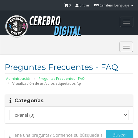
0
Entrar
Cambiar Lenguaje
Togg
navi
Togg
navi
Preguntas Frecuentes - FAQ
Administración
Preguntas Frecuentes - FAQ
Visualización de artículos etiquetados ftp
Categorías