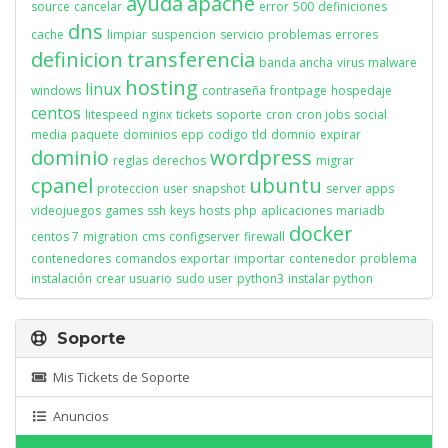
ayuda
apache
source
cancelar
error
500
definiciones
dns
cache
limpiar
suspencion
servicio
problemas
errores
definicion
transferencia
banda ancha
virus
malware
hosting
linux
windows
contraseña
frontpage
hospedaje
centos
litespeed
nginx
tickets
soporte
cron
cron jobs
social
media
paquete
dominios
epp
codigo
tld
domnio
expirar
dominio
wordpress
reglas
derechos
migrar
cpanel
ubuntu
proteccion
user
snapshot
server apps
videojuegos
games
ssh
keys
hosts
php
aplicaciones
mariadb
docker
centos 7
migration
cms
configserver
firewall
contenedores
comandos
exportar
importar
contenedor
problema
instalación
crear usuario
sudo user
python3
instalar python
Soporte
Mis Tickets de Soporte
Anuncios