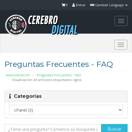
0
Entrar
Cambiar Lenguaje
Togg
navi
Togg
navi
Preguntas Frecuentes - FAQ
Administración
Preguntas Frecuentes - FAQ
Visualización de artículos etiquetados nginx
Categorías