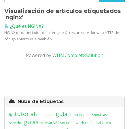
Visualización de artículos etiquetados
'nginx'
¿Qué es NGINX?
NGINX (pronunciado como “engine X” ) es un servidor web HTTP de
código abierto que también...
Powered by
WHMCompleteSolution
Nube de Etiquetas
tutorial
guia
ftp
teamspeak
como instalar
shoutcast
guias
servidor
accesar VPS
social network
red social
open