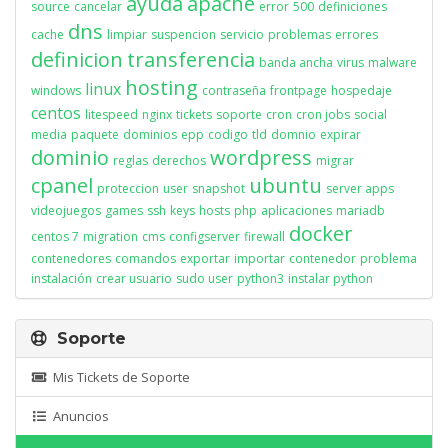
ayuda
apache
source
cancelar
error
500
definiciones
dns
cache
limpiar
suspencion
servicio
problemas
errores
definicion
transferencia
banda ancha
virus
malware
hosting
linux
windows
contraseña
frontpage
hospedaje
centos
litespeed
nginx
tickets
soporte
cron
cron jobs
social
media
paquete
dominios
epp
codigo
tld
domnio
expirar
dominio
wordpress
reglas
derechos
migrar
cpanel
ubuntu
proteccion
user
snapshot
server apps
videojuegos
games
ssh
keys
hosts
php
aplicaciones
mariadb
docker
centos 7
migration
cms
configserver
firewall
contenedores
comandos
exportar
importar
contenedor
problema
instalación
crear usuario
sudo user
python3
instalar python
Soporte
Mis Tickets de Soporte
Anuncios