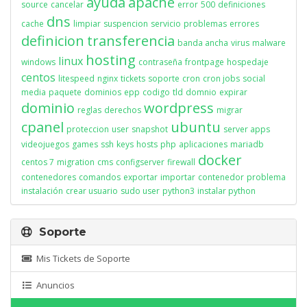
ayuda
apache
source
cancelar
error
500
definiciones
dns
cache
limpiar
suspencion
servicio
problemas
errores
definicion
transferencia
banda ancha
virus
malware
hosting
linux
windows
contraseña
frontpage
hospedaje
centos
litespeed
nginx
tickets
soporte
cron
cron jobs
social
media
paquete
dominios
epp
codigo
tld
domnio
expirar
dominio
wordpress
reglas
derechos
migrar
cpanel
ubuntu
proteccion
user
snapshot
server apps
videojuegos
games
ssh
keys
hosts
php
aplicaciones
mariadb
docker
centos 7
migration
cms
configserver
firewall
contenedores
comandos
exportar
importar
contenedor
problema
instalación
crear usuario
sudo user
python3
instalar python
Soporte
Mis Tickets de Soporte
Anuncios