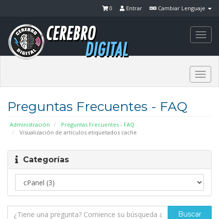
0
Entrar
Cambiar Lenguaje
Togg
navi
Togg
navi
Preguntas Frecuentes - FAQ
Administración
Preguntas Frecuentes - FAQ
Visualización de artículos etiquetados cache
Categorías