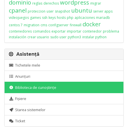
dominio
wordpress
reglas
derechos
migrar
cpanel
ubuntu
proteccion
user
snapshot
server apps
videojuegos
games
ssh
keys
hosts
php
aplicaciones
mariadb
docker
centos 7
migration
cms
configserver
firewall
contenedores
comandos
exportar
importar
contenedor
problema
instalación
crear usuario
sudo user
python3
instalar python
Asistență
Tichetele mele
Anunțuri
Biblioteca de cunoștințe
Fișiere
Starea sistemelor
Ticket