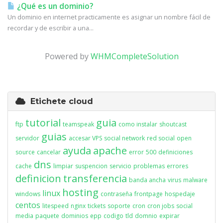
¿Qué es un dominio?
Un dominio en internet practicamente es asignar un nombre fácil de
recordar y de escribir a una...
Powered by
WHMCompleteSolution
Etichete cloud
tutorial
guia
ftp
teamspeak
como instalar
shoutcast
guias
servidor
accesar VPS
social network
red social
open
ayuda
apache
source
cancelar
error
500
definiciones
dns
cache
limpiar
suspencion
servicio
problemas
errores
definicion
transferencia
banda ancha
virus
malware
hosting
linux
windows
contraseña
frontpage
hospedaje
centos
litespeed
nginx
tickets
soporte
cron
cron jobs
social
media
paquete
dominios
epp
codigo
tld
domnio
expirar