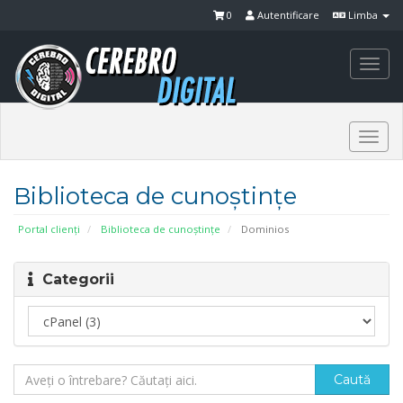
0
Autentificare
Limba
Togg
navi
Togg
navi
Biblioteca de cunoștințe
Portal clienți
Biblioteca de cunoștințe
Dominios
Categorii