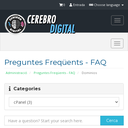
0
Entrada
Choose language
Togg
navi
Togg
navi
Preguntes Freqüents - FAQ
Administració
Preguntes Freqüents - FAQ
Dominios
Categories