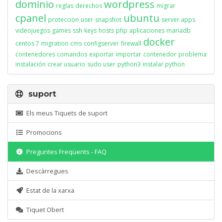
dominio
wordpress
reglas
derechos
migrar
cpanel
ubuntu
proteccion
user
snapshot
server apps
videojuegos
games
ssh
keys
hosts
php
aplicaciones
mariadb
docker
centos 7
migration
cms
configserver
firewall
contenedores
comandos
exportar
importar
contenedor
problema
instalación
crear usuario
sudo user
python3
instalar python
suport
Els meus Tiquets de suport
Promocions
Preguntes Freqüents - FAQ
Descàrregues
Estat de la xarxa
Tiquet Obert