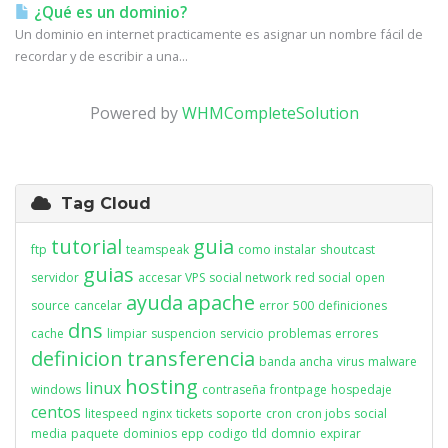
¿Qué es un dominio?
Un dominio en internet practicamente es asignar un nombre fácil de
recordar y de escribir a una...
Powered by
WHMCompleteSolution
Tag Cloud
tutorial
guia
ftp
teamspeak
como instalar
shoutcast
guias
servidor
accesar VPS
social network
red social
open
ayuda
apache
source
cancelar
error
500
definiciones
dns
cache
limpiar
suspencion
servicio
problemas
errores
definicion
transferencia
banda ancha
virus
malware
hosting
linux
windows
contraseña
frontpage
hospedaje
centos
litespeed
nginx
tickets
soporte
cron
cron jobs
social
media
paquete
dominios
epp
codigo
tld
domnio
expirar