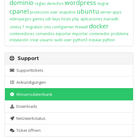
dominio
wordpress
reglas
derechos
migrar
cpanel
ubuntu
proteccion
user
snapshot
server apps
videojuegos
games
ssh
keys
hosts
php
aplicaciones
mariadb
docker
centos 7
migration
cms
configserver
firewall
contenedores
comandos
exportar
importar
contenedor
problema
instalación
crear usuario
sudo user
python3
instalar python
Support
Supporttickets
Ankündigungen
Wissensdatenbank
Downloads
Netzwerkstatus
Ticket öffnen