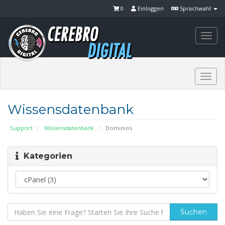
0
Einloggen
Sprachwahl
Togg
navi
Togg
navi
Wissensdatenbank
Support
Wissensdatenbank
Dominios
Kategorien