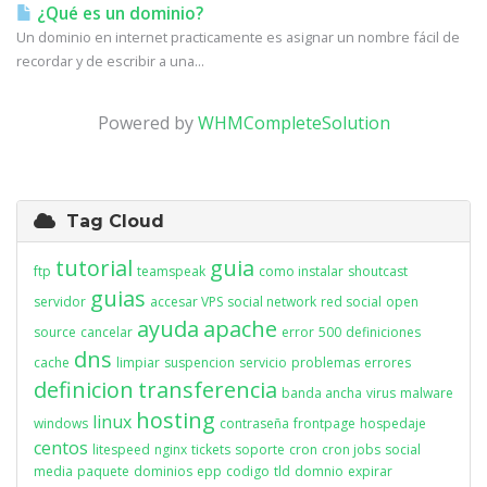
¿Qué es un dominio?
Un dominio en internet practicamente es asignar un nombre fácil de
recordar y de escribir a una...
Powered by
WHMCompleteSolution
Tag Cloud
tutorial
guia
ftp
teamspeak
como instalar
shoutcast
guias
servidor
accesar VPS
social network
red social
open
ayuda
apache
source
cancelar
error
500
definiciones
dns
cache
limpiar
suspencion
servicio
problemas
errores
definicion
transferencia
banda ancha
virus
malware
hosting
linux
windows
contraseña
frontpage
hospedaje
centos
litespeed
nginx
tickets
soporte
cron
cron jobs
social
media
paquete
dominios
epp
codigo
tld
domnio
expirar