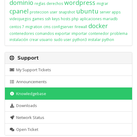
dominio
wordpress
reglas
derechos
migrar
cpanel
ubuntu
proteccion
user
snapshot
server apps
videojuegos
games
ssh
keys
hosts
php
aplicaciones
mariadb
docker
centos 7
migration
cms
configserver
firewall
contenedores
comandos
exportar
importar
contenedor
problema
instalación
crear usuario
sudo user
python3
instalar python
Support
My Support Tickets
Announcements
Knowledgebase
Downloads
Network Status
Open Ticket