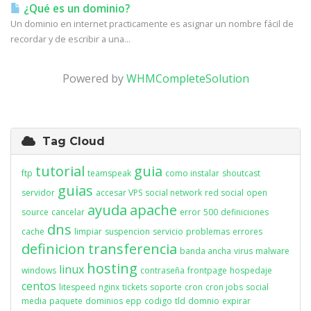
¿Qué es un dominio?
Un dominio en internet practicamente es asignar un nombre fácil de
recordar y de escribir a una...
Powered by
WHMCompleteSolution
Tag Cloud
tutorial
guia
ftp
teamspeak
como instalar
shoutcast
guias
servidor
accesar VPS
social network
red social
open
ayuda
apache
source
cancelar
error
500
definiciones
dns
cache
limpiar
suspencion
servicio
problemas
errores
definicion
transferencia
banda ancha
virus
malware
hosting
linux
windows
contraseña
frontpage
hospedaje
centos
litespeed
nginx
tickets
soporte
cron
cron jobs
social
media
paquete
dominios
epp
codigo
tld
domnio
expirar