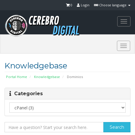
0
Login
Choose language
Togg
navi
Togg
navi
Knowledgebase
Portal Home
Knowledgebase
Dominios
Categories