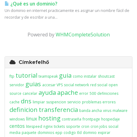
¿Qué es un dominio?
Un dominio en internet practicamente es asignar un nombre fácil de
recordar y de escribir a una...
Powered by
WHMCompleteSolution
Címkefelhő
tutorial
guia
ftp
teamspeak
como instalar
shoutcast
guias
servidor
accesar VPS
social network
red social
open
ayuda
apache
source
cancelar
error
500
definiciones
dns
cache
limpiar
suspencion
servicio
problemas
errores
definicion
transferencia
banda ancha
virus
malware
hosting
linux
windows
contraseña
frontpage
hospedaje
centos
litespeed
nginx
tickets
soporte
cron
cron jobs
social
media
paquete
dominios
epp
codigo
tld
domnio
expirar