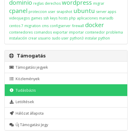
dominio
wordpress
reglas
derechos
migrar
cpanel
ubuntu
proteccion
user
snapshot
server apps
videojuegos
games
ssh
keys
hosts
php
aplicaciones
mariadb
docker
centos 7
migration
cms
configserver
firewall
contenedores
comandos
exportar
importar
contenedor
problema
instalación
crear usuario
sudo user
python3
instalar python
Támogatás
Támogatási jegyek
Közlemények
Tudásbázis
Letöltések
Hálózat állapota
Új Támogatási Jegy