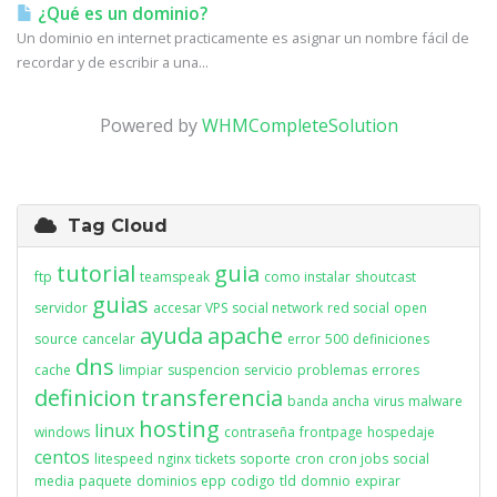
¿Qué es un dominio?
Un dominio en internet practicamente es asignar un nombre fácil de
recordar y de escribir a una...
Powered by
WHMCompleteSolution
Tag Cloud
tutorial
guia
ftp
teamspeak
como instalar
shoutcast
guias
servidor
accesar VPS
social network
red social
open
ayuda
apache
source
cancelar
error
500
definiciones
dns
cache
limpiar
suspencion
servicio
problemas
errores
definicion
transferencia
banda ancha
virus
malware
hosting
linux
windows
contraseña
frontpage
hospedaje
centos
litespeed
nginx
tickets
soporte
cron
cron jobs
social
media
paquete
dominios
epp
codigo
tld
domnio
expirar