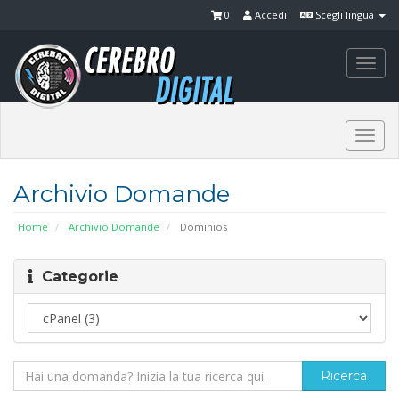
0
Accedi
Scegli lingua
Togg
navi
Togg
navi
Archivio Domande
Home
Archivio Domande
Dominios
Categorie