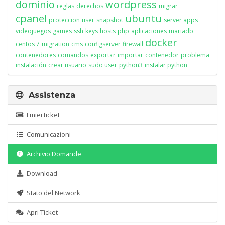
dominio
wordpress
reglas
derechos
migrar
cpanel
ubuntu
proteccion
user
snapshot
server apps
videojuegos
games
ssh
keys
hosts
php
aplicaciones
mariadb
docker
centos 7
migration
cms
configserver
firewall
contenedores
comandos
exportar
importar
contenedor
problema
instalación
crear usuario
sudo user
python3
instalar python
Assistenza
I miei ticket
Comunicazioni
Archivio Domande
Download
Stato del Network
Apri Ticket