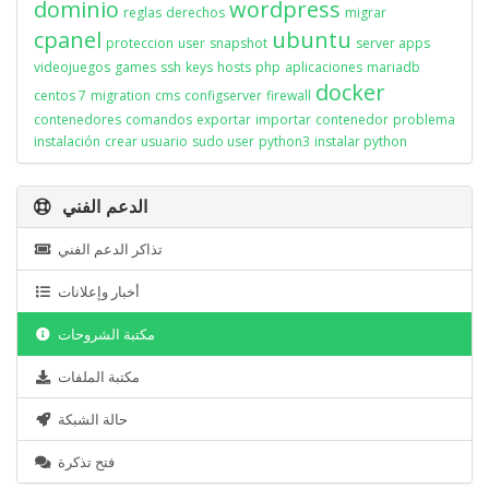
dominio
wordpress
reglas
derechos
migrar
cpanel
ubuntu
proteccion
user
snapshot
server apps
videojuegos
games
ssh
keys
hosts
php
aplicaciones
mariadb
docker
centos 7
migration
cms
configserver
firewall
contenedores
comandos
exportar
importar
contenedor
problema
instalación
crear usuario
sudo user
python3
instalar python
الدعم الفني
تذاكر الدعم الفني
أخبار وإعلانات
مكتبة الشروحات
مكتبة الملفات
حالة الشبكة
فتح تذكرة