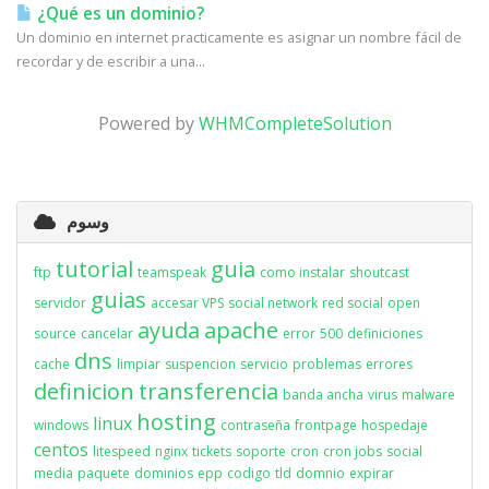
¿Qué es un dominio?
Un dominio en internet practicamente es asignar un nombre fácil de
recordar y de escribir a una...
Powered by
WHMCompleteSolution
وسوم
tutorial
guia
ftp
teamspeak
como instalar
shoutcast
guias
servidor
accesar VPS
social network
red social
open
ayuda
apache
source
cancelar
error
500
definiciones
dns
cache
limpiar
suspencion
servicio
problemas
errores
definicion
transferencia
banda ancha
virus
malware
hosting
linux
windows
contraseña
frontpage
hospedaje
centos
litespeed
nginx
tickets
soporte
cron
cron jobs
social
media
paquete
dominios
epp
codigo
tld
domnio
expirar