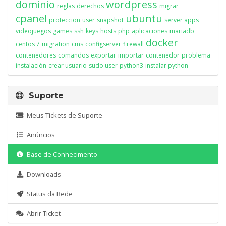
dominio
wordpress
reglas
derechos
migrar
cpanel
ubuntu
proteccion
user
snapshot
server apps
videojuegos
games
ssh
keys
hosts
php
aplicaciones
mariadb
docker
centos 7
migration
cms
configserver
firewall
contenedores
comandos
exportar
importar
contenedor
problema
instalación
crear usuario
sudo user
python3
instalar python
Suporte
Meus Tickets de Suporte
Anúncios
Base de Conhecimento
Downloads
Status da Rede
Abrir Ticket