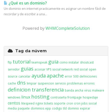
¿Qué es un dominio?
Un dominio en internet practicamente es asignar un nombre fácil de
recordar y de escribir a una...
Powered by
WHMCompleteSolution
Tag da núvem
tutorial
guia
ftp
teamspeak
como instalar
shoutcast
guias
servidor
accesar VPS
social network
red social
open
ayuda
apache
source
cancelar
error
500
definiciones
dns
cache
limpiar
suspencion
servicio
problemas
errores
definicion
transferencia
banda ancha
virus
malware
hosting
linux
windows
contraseña
frontpage
hospedaje
centos
litespeed
nginx
tickets
soporte
cron
cron jobs
social
media
paquete
dominios
epp
codigo
tld
domnio
expirar