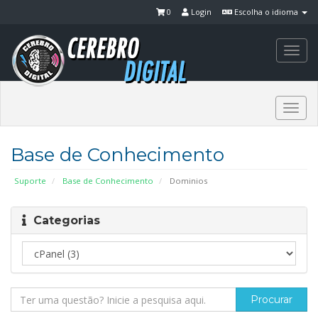
0
Login
Escolha o idioma
Togg
navi
Togg
navi
Base de Conhecimento
Suporte
Base de Conhecimento
Dominios
Categorias