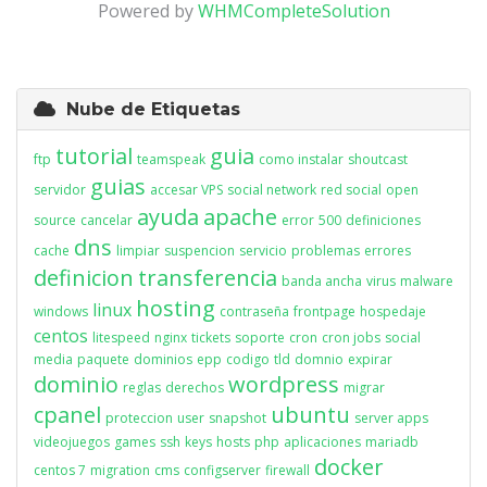
Powered by
WHMCompleteSolution
Nube de Etiquetas
tutorial
guia
ftp
teamspeak
como instalar
shoutcast
guias
servidor
accesar VPS
social network
red social
open
ayuda
apache
source
cancelar
error
500
definiciones
dns
cache
limpiar
suspencion
servicio
problemas
errores
definicion
transferencia
banda ancha
virus
malware
hosting
linux
windows
contraseña
frontpage
hospedaje
centos
litespeed
nginx
tickets
soporte
cron
cron jobs
social
media
paquete
dominios
epp
codigo
tld
domnio
expirar
dominio
wordpress
reglas
derechos
migrar
cpanel
ubuntu
proteccion
user
snapshot
server apps
videojuegos
games
ssh
keys
hosts
php
aplicaciones
mariadb
docker
centos 7
migration
cms
configserver
firewall