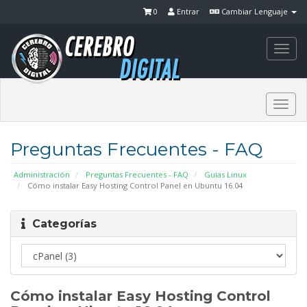
0
Entrar
Cambiar Lenguaje
Togg
navi
Togg
navi
Preguntas Frecuentes - FAQ
Administración
Preguntas Frecuentes - FAQ
Guias Linux
Cómo instalar Easy Hosting Control Panel en Ubuntu 16.04
Categorías
Cómo instalar Easy Hosting Control