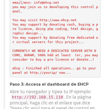
email/msn: info@ehcp.net

you may join us in developing this control p
anel.

You may visit http://www.ehcp.net

You may support by donating cash, buying a p
ro license, doing php coding, html design, g
raphic design...

You may support by donating free dedicated o
r virtual servers for this project...

CURRENTLY WE NEED A DEDICATED SERVER WITH 8 
CORE, 8GRAM, 500G hdd at least  (or, you may 
consider to buy a pro license or donate..)

ehcp : Finished all operations.. go to your 
Paso 3: Accesa el dashboard de EHCP
Abre tu navegador y tipea tu IP ejemplo:
. En la página
http://192.168.15.110
principal, haga clic en el enlace que dice
"Haga clic aquí para el panel de control en