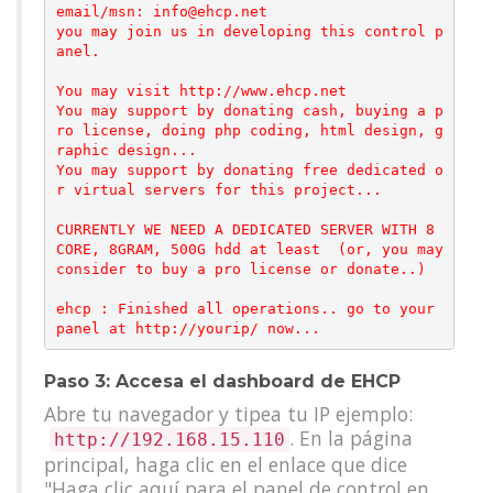
email/msn: info@ehcp.net

you may join us in developing this control p
anel.

You may visit http://www.ehcp.net

You may support by donating cash, buying a p
ro license, doing php coding, html design, g
raphic design...

You may support by donating free dedicated o
r virtual servers for this project...

CURRENTLY WE NEED A DEDICATED SERVER WITH 8 
CORE, 8GRAM, 500G hdd at least  (or, you may 
consider to buy a pro license or donate..)

ehcp : Finished all operations.. go to your 
Paso 3: Accesa el dashboard de EHCP
Abre tu navegador y tipea tu IP ejemplo:
. En la página
http://192.168.15.110
principal, haga clic en el enlace que dice
"Haga clic aquí para el panel de control en