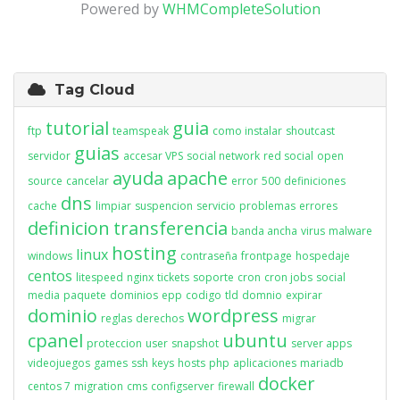
Powered by
WHMCompleteSolution
Tag Cloud
tutorial
guia
ftp
teamspeak
como instalar
shoutcast
guias
servidor
accesar VPS
social network
red social
open
ayuda
apache
source
cancelar
error
500
definiciones
dns
cache
limpiar
suspencion
servicio
problemas
errores
definicion
transferencia
banda ancha
virus
malware
hosting
linux
windows
contraseña
frontpage
hospedaje
centos
litespeed
nginx
tickets
soporte
cron
cron jobs
social
media
paquete
dominios
epp
codigo
tld
domnio
expirar
dominio
wordpress
reglas
derechos
migrar
cpanel
ubuntu
proteccion
user
snapshot
server apps
videojuegos
games
ssh
keys
hosts
php
aplicaciones
mariadb
docker
centos 7
migration
cms
configserver
firewall