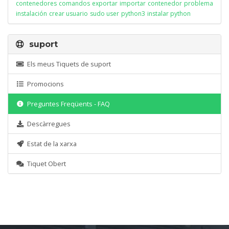
contenedores
comandos
exportar
importar
contenedor
problema
instalación
crear usuario
sudo user
python3
instalar python
suport
Els meus Tiquets de suport
Promocions
Preguntes Freqüents - FAQ
Descàrregues
Estat de la xarxa
Tiquet Obert