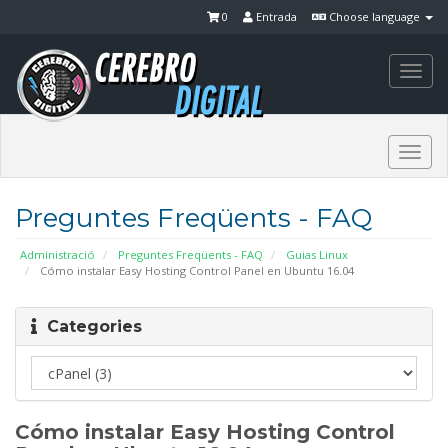
0
Entrada
Choose language
Togg
navi
Togg
navi
Preguntes Freqüents - FAQ
Administració
Preguntes Freqüents - FAQ
Guias Linux
Cómo instalar Easy Hosting Control Panel en Ubuntu 16.04
Categories
Cómo instalar Easy Hosting Control