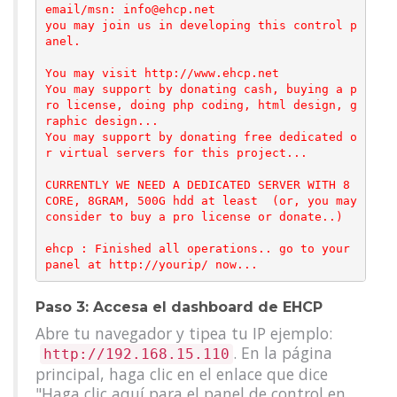
email/msn: info@ehcp.net

you may join us in developing this control p
anel.

You may visit http://www.ehcp.net

You may support by donating cash, buying a p
ro license, doing php coding, html design, g
raphic design...

You may support by donating free dedicated o
r virtual servers for this project...

CURRENTLY WE NEED A DEDICATED SERVER WITH 8 
CORE, 8GRAM, 500G hdd at least  (or, you may 
consider to buy a pro license or donate..)

ehcp : Finished all operations.. go to your 
Paso 3: Accesa el dashboard de EHCP
Abre tu navegador y tipea tu IP ejemplo:
. En la página
http://192.168.15.110
principal, haga clic en el enlace que dice
"Haga clic aquí para el panel de control en