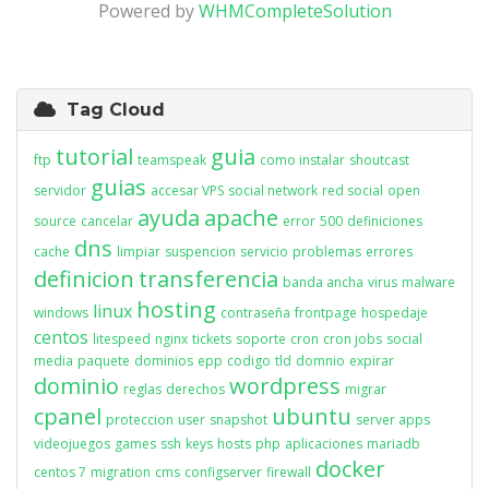
Powered by
WHMCompleteSolution
Tag Cloud
tutorial
guia
ftp
teamspeak
como instalar
shoutcast
guias
servidor
accesar VPS
social network
red social
open
ayuda
apache
source
cancelar
error
500
definiciones
dns
cache
limpiar
suspencion
servicio
problemas
errores
definicion
transferencia
banda ancha
virus
malware
hosting
linux
windows
contraseña
frontpage
hospedaje
centos
litespeed
nginx
tickets
soporte
cron
cron jobs
social
media
paquete
dominios
epp
codigo
tld
domnio
expirar
dominio
wordpress
reglas
derechos
migrar
cpanel
ubuntu
proteccion
user
snapshot
server apps
videojuegos
games
ssh
keys
hosts
php
aplicaciones
mariadb
docker
centos 7
migration
cms
configserver
firewall