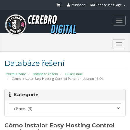
0
Přihlášení
Choose language
Togg
navi
Togg
navi
Databáze řešení
Portal Home
Databáze řešení
Guias Linux
Cómo instalar Easy Hosting Control Panel en Ubuntu 16.04
Kategorie
Cómo instalar Easy Hosting Control