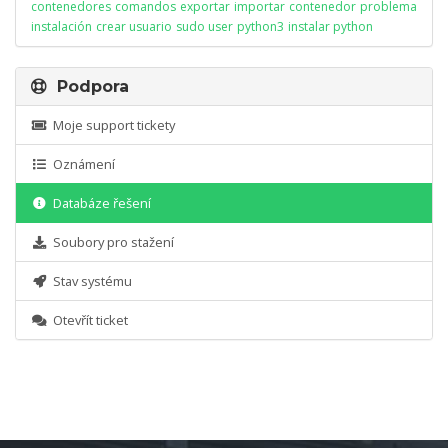
contenedores
comandos
exportar
importar
contenedor
problema
instalación
crear usuario
sudo user
python3
instalar python
Podpora
Moje support tickety
Oznámení
Databáze řešení
Soubory pro stažení
Stav systému
Otevřít ticket