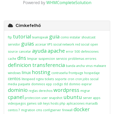
Powered by
WHMCompleteSolution
Címkefelhő
tutorial
guia
ftp
teamspeak
como instalar
shoutcast
guias
servidor
accesar VPS
social network
red social
open
ayuda
apache
source
cancelar
error
500
definiciones
dns
cache
limpiar
suspencion
servicio
problemas
errores
definicion
transferencia
banda ancha
virus
malware
hosting
linux
windows
contraseña
frontpage
hospedaje
centos
litespeed
nginx
tickets
soporte
cron
cron jobs
social
media
paquete
dominios
epp
codigo
tld
domnio
expirar
dominio
wordpress
reglas
derechos
migrar
cpanel
ubuntu
proteccion
user
snapshot
server apps
videojuegos
games
ssh
keys
hosts
php
aplicaciones
mariadb
docker
centos 7
migration
cms
configserver
firewall