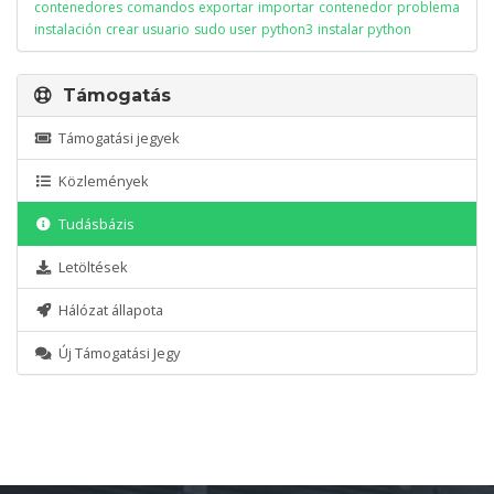
contenedores
comandos
exportar
importar
contenedor
problema
instalación
crear usuario
sudo user
python3
instalar python
Támogatás
Támogatási jegyek
Közlemények
Tudásbázis
Letöltések
Hálózat állapota
Új Támogatási Jegy