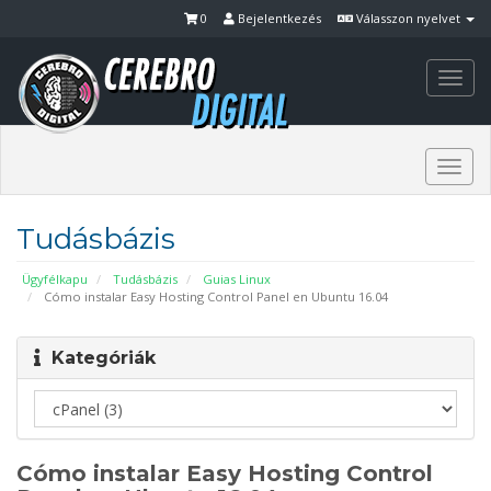
0
Bejelentkezés
Válasszon nyelvet
Togg
navi
Togg
navi
Tudásbázis
Ügyfélkapu
Tudásbázis
Guias Linux
Cómo instalar Easy Hosting Control Panel en Ubuntu 16.04
Kategóriák
Cómo instalar Easy Hosting Control