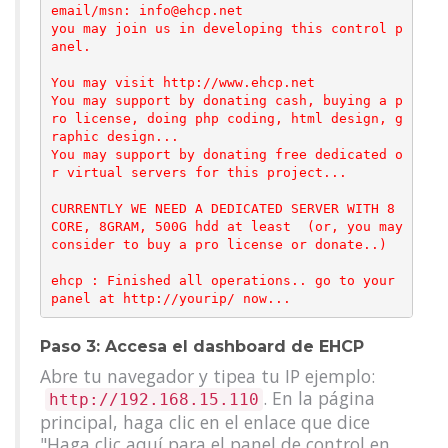
email/msn: info@ehcp.net

you may join us in developing this control p
anel.

You may visit http://www.ehcp.net

You may support by donating cash, buying a p
ro license, doing php coding, html design, g
raphic design...

You may support by donating free dedicated o
r virtual servers for this project...

CURRENTLY WE NEED A DEDICATED SERVER WITH 8 
CORE, 8GRAM, 500G hdd at least  (or, you may 
consider to buy a pro license or donate..)

ehcp : Finished all operations.. go to your 
Paso 3: Accesa el dashboard de EHCP
Abre tu navegador y tipea tu IP ejemplo:
. En la página
http://192.168.15.110
principal, haga clic en el enlace que dice
"Haga clic aquí para el panel de control en