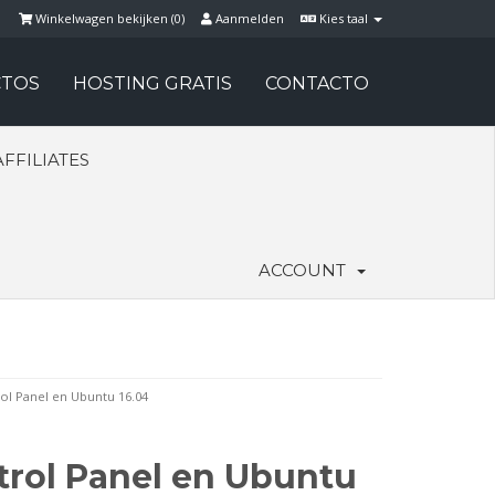
Winkelwagen bekijken (
0
)
Aanmelden
Kies taal
TOS
HOSTING GRATIS
CONTACTO
AFFILIATES
ACCOUNT
ol Panel en Ubuntu 16.04
trol Panel en Ubuntu