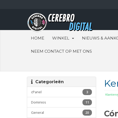
HOME
WINKEL
NIEUWS & AANK
NEEM CONTACT OP MET ONS
Ke
Categorieën
cPanel
3
Klanten
Dominios
11
Cóm
General
20