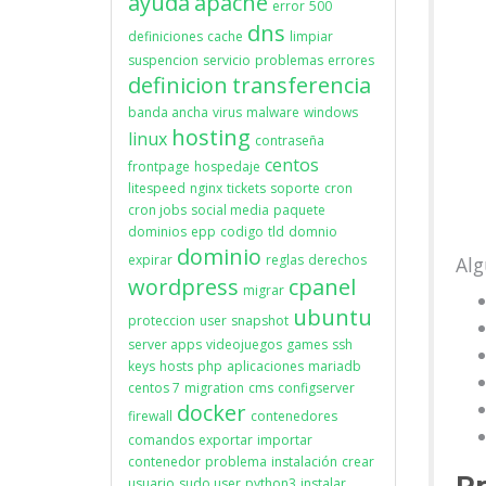
ayuda
apache
error
500
dns
definiciones
cache
limpiar
suspencion
servicio
problemas
errores
definicion
transferencia
banda ancha
virus
malware
windows
hosting
linux
contraseña
centos
frontpage
hospedaje
litespeed
nginx
tickets
soporte
cron
cron jobs
social media
paquete
dominios
epp
codigo
tld
domnio
dominio
expirar
reglas
derechos
Alg
wordpress
cpanel
migrar
ubuntu
proteccion
user
snapshot
server apps
videojuegos
games
ssh
keys
hosts
php
aplicaciones
mariadb
centos 7
migration
cms
configserver
docker
firewall
contenedores
comandos
exportar
importar
contenedor
problema
instalación
crear
Pr
usuario
sudo user
python3
instalar