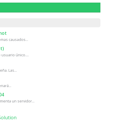
hot
mas causados...
t)
usuario único....
ña. Las...
nará...
04
enta un servidor...
olution