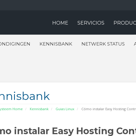
HOME
SERVICIOS
PRODUC
ONDIGINGEN
KENNISBANK
NETWERK STATUS
nnisbank
systeem Home
Kennisbank
Guias Linux
Cómo instalar Easy Hosting Contr
o instalar Easy Hosting Con