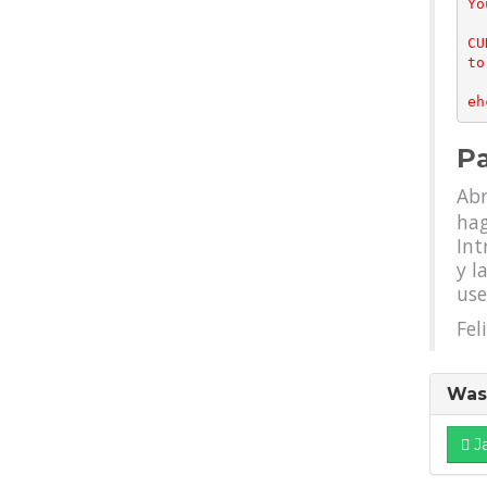
Yo
CU
to
Pa
Abr
hag
Int
y l
use
Fel
Was 
J