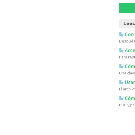
Lees
Corr
Después 
Acces
Para res
Cómo
Una clav
Usan
El archi
Cómo 
PHP y pa