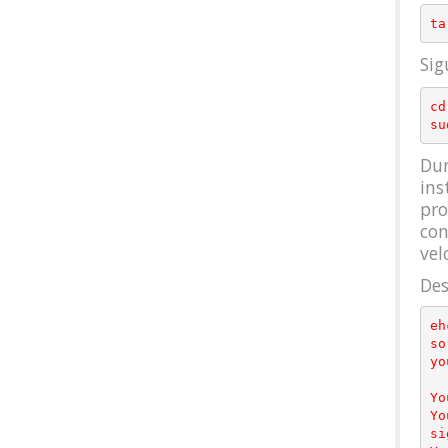
Sig
cd
Dur
ins
pro
con
vel
Des
eh
so
yo
Yo
Yo
si