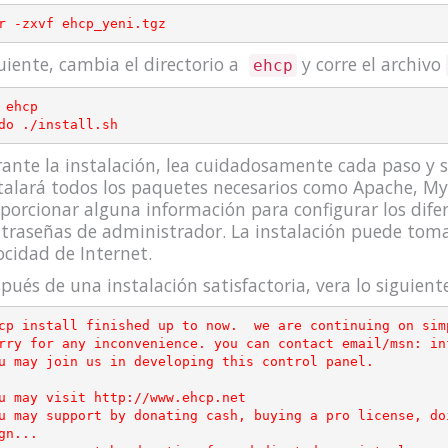
uiente, cambia el directorio a
y corre el archivo
ehcp
 ehcp

ante la instalación, lea cuidadosamente cada paso y si
talará todos los paquetes necesarios como Apache, My
porcionar alguna información para configurar los difere
traseñas de administrador. La instalación puede tom
ocidad de Internet.
pués de una instalación satisfactoria, vera lo siguiente
cp install finished up to now.  we are continuing on sim
rry for any inconvenience. you can contact email/msn: inf
u may join us in developing this control panel.

u may visit http://www.ehcp.net

u may support by donating cash, buying a pro license, do
gn...
