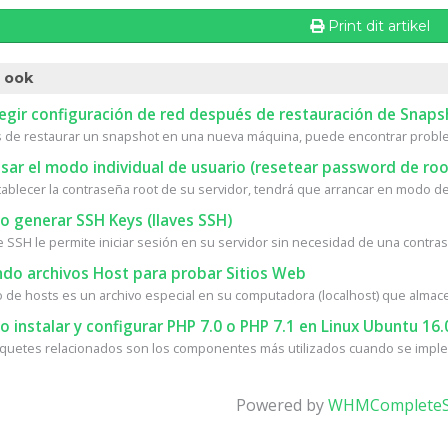
Print dit artikel
 ook
egir configuración de red después de restauración de Snaps
de restaurar un snapshot en una nueva máquina, puede encontrar proble
ar el modo individual de usuario (resetear password de roo
tablecer la contraseña root de su servidor, tendrá que arrancar en modo de 
 generar SSH Keys (llaves SSH)
e SSH le permite iniciar sesión en su servidor sin necesidad de una contrase
do archivos Host para probar Sitios Web
vo de hosts es un archivo especial en su computadora (localhost) que almace
instalar y configurar PHP 7.0 o PHP 7.1 en Linux Ubuntu 16.
quetes relacionados son los componentes más utilizados cuando se implem
Powered by
WHMCompleteS