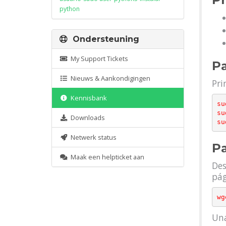
python
Ondersteuning
My Support Tickets
Pa
Nieuws & Aankondigingen
Pri
Kennisbank
su
su
Downloads
Netwerk status
Pa
Maak een helpticket aan
Des
pág
Una