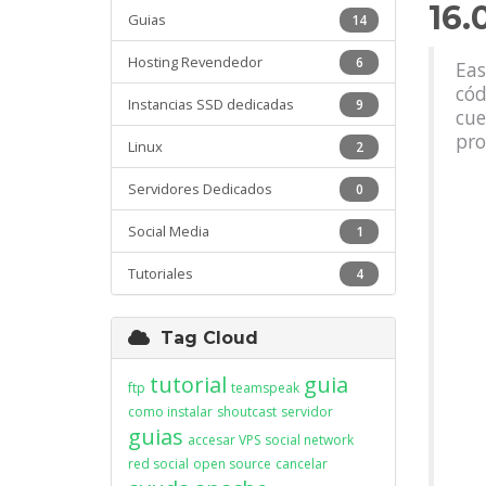
16.
Guias
14
Hosting Revendedor
6
Eas
cód
Instancias SSD dedicadas
9
cue
pro
Linux
2
Servidores Dedicados
0
Social Media
1
Tutoriales
4
Tag Cloud
tutorial
guia
ftp
teamspeak
como instalar
shoutcast
servidor
guias
accesar VPS
social network
red social
open source
cancelar