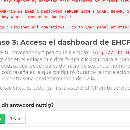
u may support by donating free dedicated or virtual serv
RRENTLY WE NEED A DEDICATED SERVER WITH 8 CORE, 8GRAM, 5
 buy a pro license or donate..)

so 3: Accesa el dashboard de EHC
e tu navegador y tipea tu IP ejemplo:
http://192.1
a clic en el enlace que dice "Haga clic aquí para el pan
roduzca sus credenciales de inicio de sesión. El nomb
a contraseña es la que configuró durante la instalación
 la contraseña predeterminada de 1234.
icitaciones, es todo, ya instalaste el EHCP en tu servi
dit antwoord nuttig?
a
Nee