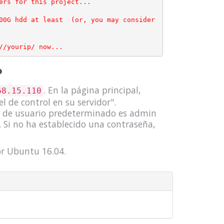
ers for this project...

00G hdd at least  (or, you may consider 
P
. En la página principal,
68.15.110
el de control en su servidor".
re de usuario predeterminado es admin
. Si no ha establecido una contraseña,
dor Ubuntu 16.04.