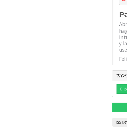
Pa
Abr
hag
Int
y l
use
Fel
?לה
כן
או גם