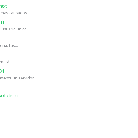
hot
mas causados...
t)
usuario único....
ña. Las...
nará...
04
enta un servidor...
olution