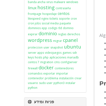
banda ancha
virus
malware
windows
hosting
linux
contraseña
centos
frontpage
hospedaje
litespeed
nginx
tickets
soporte
cron
cron jobs
social media
paquete
dominios
epp
codigo
tld
domnio
dominio
expirar
reglas
derechos
Alg
wordpress
cpanel
migrar
ubuntu
proteccion
user
snapshot
server apps
videojuegos
games
ssh
keys
hosts
php
aplicaciones
mariadb
centos 7
migration
cms
configserver
docker
firewall
contenedores
comandos
exportar
importar
contenedor
problema
instalación
crear
Pr
usuario
sudo user
python3
instalar
python
פניות ומידע