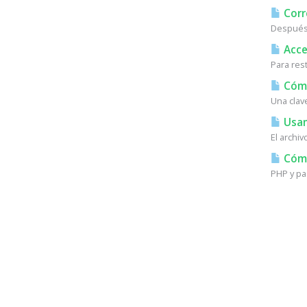
Corr
Después 
Acces
Para res
Cómo
Una clav
Usan
El archi
Cómo 
PHP y pa