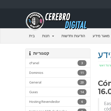
מאגר מידע
הודעות וחדשות
חנות
בית
דע
קטגוריות
cPanel
3
רטל ראשי
Dominios
11
Cóm
General
20
16.
Guias
14
Hosting Revendedor
6
Eas
cód