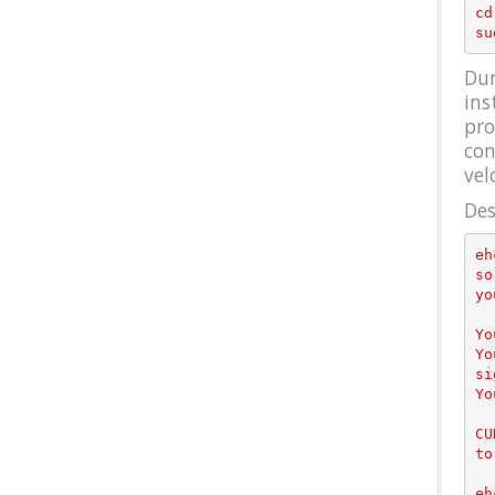
cd
Dur
ins
pro
con
vel
Des
eh
so
yo
Yo
Yo
si
Yo
CU
to