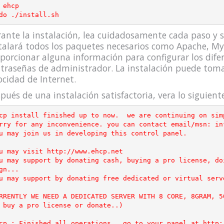
 ehcp

ante la instalación, lea cuidadosamente cada paso y si
talará todos los paquetes necesarios como Apache, My
porcionar alguna información para configurar los difere
traseñas de administrador. La instalación puede tom
ocidad de Internet.
pués de una instalación satisfactoria, vera lo siguiente
cp install finished up to now.  we are continuing on sim
rry for any inconvenience. you can contact email/msn: inf
u may join us in developing this control panel.

u may visit http://www.ehcp.net

u may support by donating cash, buying a pro license, do
gn...

u may support by donating free dedicated or virtual serv
RRENTLY WE NEED A DEDICATED SERVER WITH 8 CORE, 8GRAM, 5
 buy a pro license or donate..)
