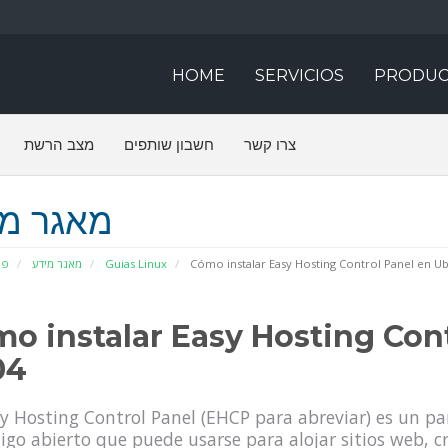
HOME
SERVICIOS
PRODUC
צרו קשר
חשבון שותפים
מצב הרשת
מאגר מי
פו
מאגר מידע
Guias Linux
Cómo instalar Easy Hosting Control Panel en Ub
o instalar Easy Hosting Con
04
y Hosting Control Panel (EHCP para abreviar) es un pan
igo abierto que puede usarse para alojar sitios web, c