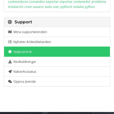
contenedores
comandos
exportar
importar
contenedor
problema
instalación
crear usuario
sudo user
python3
instalar python
Support
Mina supportärenden
Nyheter & Meddelanden
Hjälpcentral
Nedladdningar
Nätverksstatus
Öppna ärende