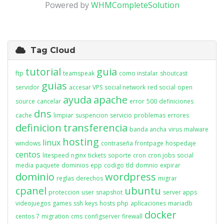
Powered by
WHMCompleteSolution
Tag Cloud
tutorial
guia
ftp
teamspeak
como instalar
shoutcast
guias
servidor
accesar VPS
social network
red social
open
ayuda
apache
source
cancelar
error
500
definiciones
dns
cache
limpiar
suspencion
servicio
problemas
errores
definicion
transferencia
banda ancha
virus
malware
hosting
linux
windows
contraseña
frontpage
hospedaje
centos
litespeed
nginx
tickets
soporte
cron
cron jobs
social
media
paquete
dominios
epp
codigo
tld
domnio
expirar
dominio
wordpress
reglas
derechos
migrar
cpanel
ubuntu
proteccion
user
snapshot
server apps
videojuegos
games
ssh
keys
hosts
php
aplicaciones
mariadb
docker
centos 7
migration
cms
configserver
firewall