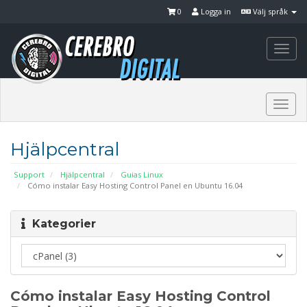
0
Logga in
Välj språk
Togg
navi
Togg
navi
Hjälpcentral
Support
Hjälpcentral
Guias Linux
Cómo instalar Easy Hosting Control Panel en Ubuntu 16.04
Kategorier
Cómo instalar Easy Hosting Control