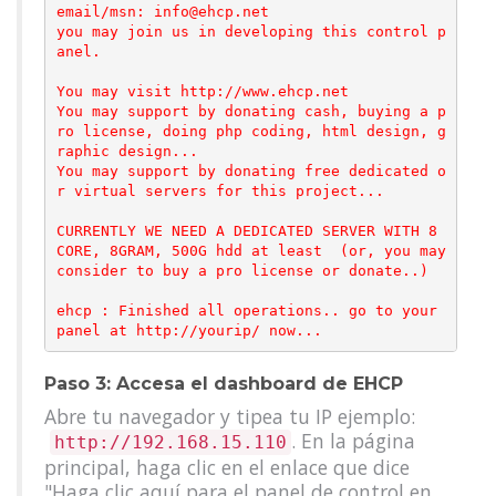
email/msn: info@ehcp.net

you may join us in developing this control p
anel.

You may visit http://www.ehcp.net

You may support by donating cash, buying a p
ro license, doing php coding, html design, g
raphic design...

You may support by donating free dedicated o
r virtual servers for this project...

CURRENTLY WE NEED A DEDICATED SERVER WITH 8 
CORE, 8GRAM, 500G hdd at least  (or, you may 
consider to buy a pro license or donate..)

ehcp : Finished all operations.. go to your 
Paso 3: Accesa el dashboard de EHCP
Abre tu navegador y tipea tu IP ejemplo:
. En la página
http://192.168.15.110
principal, haga clic en el enlace que dice
"Haga clic aquí para el panel de control en