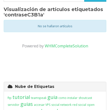
Visualización de artículos etiquetados
'contraseC3B1a'
No se hallaron artículos
Powered by
WHMCompleteSolution
Nube de Etiquetas
tutorial
guia
ftp
teamspeak
como instalar
shoutcast
guias
servidor
accesar VPS
social network
red social
open