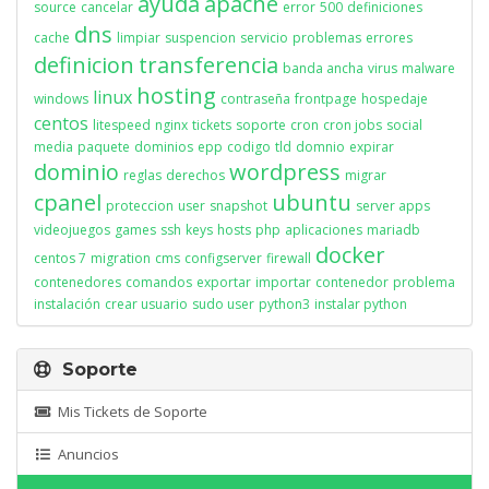
ayuda
apache
source
cancelar
error
500
definiciones
dns
cache
limpiar
suspencion
servicio
problemas
errores
definicion
transferencia
banda ancha
virus
malware
hosting
linux
windows
contraseña
frontpage
hospedaje
centos
litespeed
nginx
tickets
soporte
cron
cron jobs
social
media
paquete
dominios
epp
codigo
tld
domnio
expirar
dominio
wordpress
reglas
derechos
migrar
cpanel
ubuntu
proteccion
user
snapshot
server apps
videojuegos
games
ssh
keys
hosts
php
aplicaciones
mariadb
docker
centos 7
migration
cms
configserver
firewall
contenedores
comandos
exportar
importar
contenedor
problema
instalación
crear usuario
sudo user
python3
instalar python
Soporte
Mis Tickets de Soporte
Anuncios