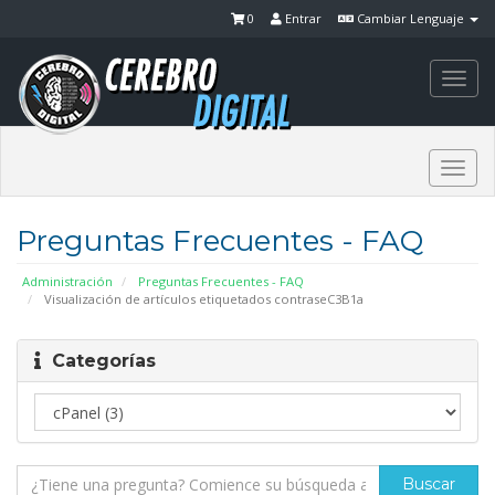
0
Entrar
Cambiar Lenguaje
Togg
navi
Togg
navi
Preguntas Frecuentes - FAQ
Administración
Preguntas Frecuentes - FAQ
Visualización de artículos etiquetados contraseC3B1a
Categorías