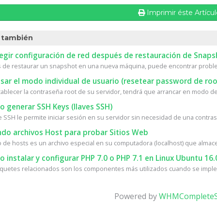
Imprimir éste Artícu
 también
egir configuración de red después de restauración de Snaps
de restaurar un snapshot en una nueva máquina, puede encontrar proble
ar el modo individual de usuario (resetear password de roo
tablecer la contraseña root de su servidor, tendrá que arrancar en modo de 
 generar SSH Keys (llaves SSH)
e SSH le permite iniciar sesión en su servidor sin necesidad de una contrase
do archivos Host para probar Sitios Web
vo de hosts es un archivo especial en su computadora (localhost) que almace
instalar y configurar PHP 7.0 o PHP 7.1 en Linux Ubuntu 16.
quetes relacionados son los componentes más utilizados cuando se implem
Powered by
WHMCompleteS