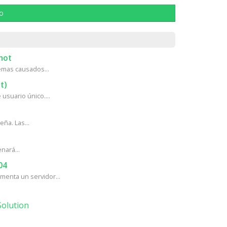
lo
hot
mas causados...
t)
usuario único....
ña. Las...
nará...
04
enta un servidor...
olution