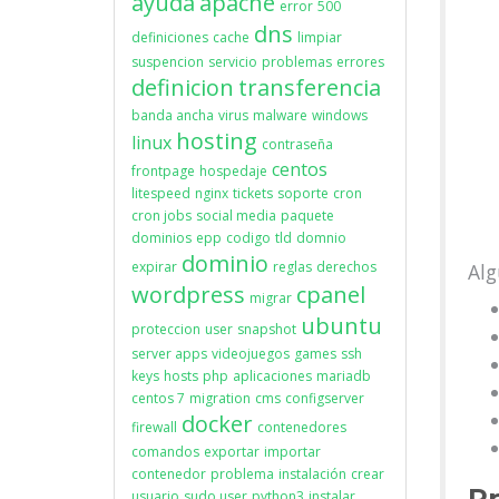
ayuda
apache
error
500
dns
definiciones
cache
limpiar
suspencion
servicio
problemas
errores
definicion
transferencia
banda ancha
virus
malware
windows
hosting
linux
contraseña
centos
frontpage
hospedaje
litespeed
nginx
tickets
soporte
cron
cron jobs
social media
paquete
dominios
epp
codigo
tld
domnio
dominio
expirar
reglas
derechos
Alg
wordpress
cpanel
migrar
ubuntu
proteccion
user
snapshot
server apps
videojuegos
games
ssh
keys
hosts
php
aplicaciones
mariadb
centos 7
migration
cms
configserver
docker
firewall
contenedores
comandos
exportar
importar
contenedor
problema
instalación
crear
Pr
usuario
sudo user
python3
instalar