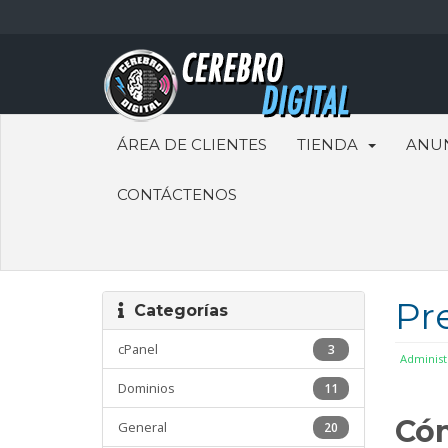
ÁREA DE CLIENTES
TIENDA
ANU
CONTÁCTENOS
Pr
Categorías
cPanel
3
Administ
Dominios
11
Cóm
General
20