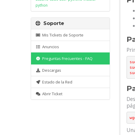
python
Soporte
Mis Tickets de Soporte
Pa
Anuncios
Pri
Preguntas Frecuentes - FAQ
su
su
Descargas
Estado de la Red
Pa
Abrir Ticket
Des
pág
Una