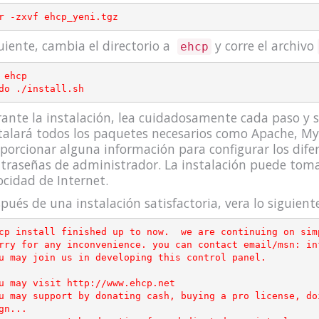
uiente, cambia el directorio a
y corre el archivo
ehcp
 ehcp

ante la instalación, lea cuidadosamente cada paso y si
talará todos los paquetes necesarios como Apache, My
porcionar alguna información para configurar los difere
traseñas de administrador. La instalación puede tom
ocidad de Internet.
pués de una instalación satisfactoria, vera lo siguiente
cp install finished up to now.  we are continuing on sim
rry for any inconvenience. you can contact email/msn: inf
u may join us in developing this control panel.

u may visit http://www.ehcp.net

u may support by donating cash, buying a pro license, do
gn...
