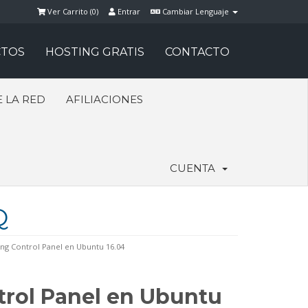
Ver Carrito (
0
)
Entrar
Cambiar Lenguaje
TOS
HOSTING GRATIS
CONTACTO
 LA RED
AFILIACIONES
CUENTA
Q
ng Control Panel en Ubuntu 16.04
trol Panel en Ubuntu