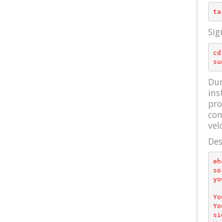
Sig
cd
Dur
ins
pro
con
vel
Des
eh
so
yo
Yo
Yo
si