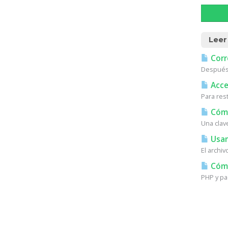
Leer
Corr
Después 
Acces
Para res
Cómo
Una clav
Usan
El archi
Cómo 
PHP y pa