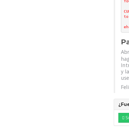
Yo
CU
to
Pa
Abr
hag
Int
y l
use
Fel
¿Fue
Si