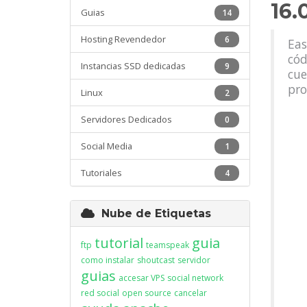
16.
Guias
14
Hosting Revendedor
6
Eas
cód
Instancias SSD dedicadas
9
cue
pro
Linux
2
Servidores Dedicados
0
Social Media
1
Tutoriales
4
Nube de Etiquetas
tutorial
guia
ftp
teamspeak
como instalar
shoutcast
servidor
guias
accesar VPS
social network
red social
open source
cancelar