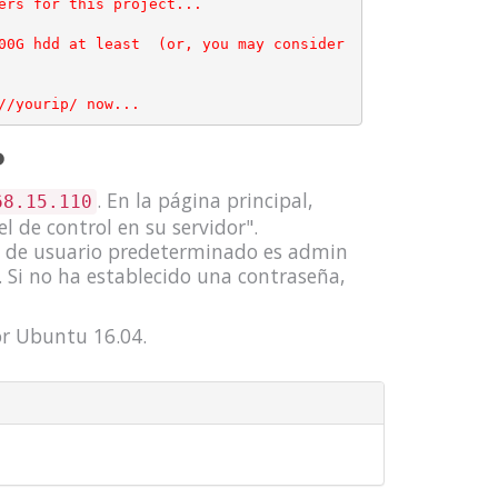
ers for this project...

00G hdd at least  (or, you may consider 
P
. En la página principal,
68.15.110
el de control en su servidor".
re de usuario predeterminado es admin
. Si no ha establecido una contraseña,
dor Ubuntu 16.04.