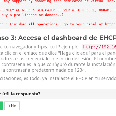
u may support by donating free dedicated or virtual serv
RRENTLY WE NEED A DEDICATED SERVER WITH 8 CORE, 8GRAM, 5
 buy a pro license or donate..)

so 3: Accesa el dashboard de EHC
e tu navegador y tipea tu IP ejemplo:
http://192.1
a clic en el enlace que dice "Haga clic aquí para el pan
roduzca sus credenciales de inicio de sesión. El nomb
a contraseña es la que configuró durante la instalación
 la contraseña predeterminada de 1234.
icitaciones, es todo, ya instalaste el EHCP en tu servi
 útil la respuesta?
No