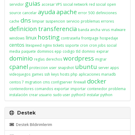
guias
servidor
accesar VPS
social network
red social
open
ayuda
apache
source
cancelar
error
500
definiciones
dns
cache
limpiar
suspencion
servicio
problemas
errores
definicion
transferencia
banda ancha
virus
malware
hosting
linux
windows
contraseña
frontpage
hospedaje
centos
litespeed
nginx
tickets
soporte
cron
cron jobs
social
media
paquete
dominios
epp
codigo
tld
domnio
expirar
dominio
wordpress
reglas
derechos
migrar
cpanel
ubuntu
proteccion
user
snapshot
server apps
videojuegos
games
ssh
keys
hosts
php
aplicaciones
mariadb
docker
centos 7
migration
cms
configserver
firewall
contenedores
comandos
exportar
importar
contenedor
problema
instalación
crear usuario
sudo user
python3
instalar python
Destek
Destek Bildirimlerim