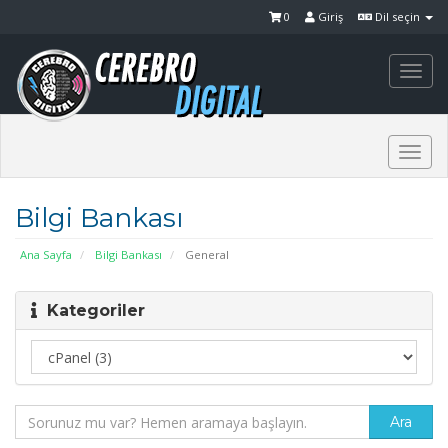
0
Giriş
Dil seçin
Togg
navi
Togg
navi
Bilgi Bankası
Ana Sayfa
Bilgi Bankası
General
Kategoriler