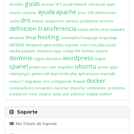
guias
servidor
accesar VPS
social network
red social
open
ayuda
apache
source
cancelar
error
500
definiciones
dns
cache
limpiar
suspencion
servicio
problemas
errores
definicion
transferencia
banda ancha
virus
malware
hosting
linux
windows
contraseña
frontpage
hospedaje
centos
litespeed
nginx
tickets
soporte
cron
cron jobs
social
media
paquete
dominios
epp
codigo
tld
domnio
expirar
dominio
wordpress
reglas
derechos
migrar
cpanel
ubuntu
proteccion
user
snapshot
server apps
videojuegos
games
ssh
keys
hosts
php
aplicaciones
mariadb
docker
centos 7
migration
cms
configserver
firewall
contenedores
comandos
exportar
importar
contenedor
problema
instalación
crear usuario
sudo user
python3
instalar python
Soporte
Mis Tickets de Soporte