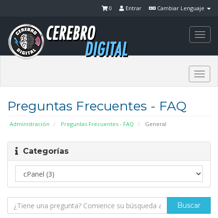
0
Entrar
Cambiar Lenguaje
Togg
navi
Togg
navi
Preguntas Frecuentes - FAQ
Administración
Preguntas Frecuentes - FAQ
General
Categorías