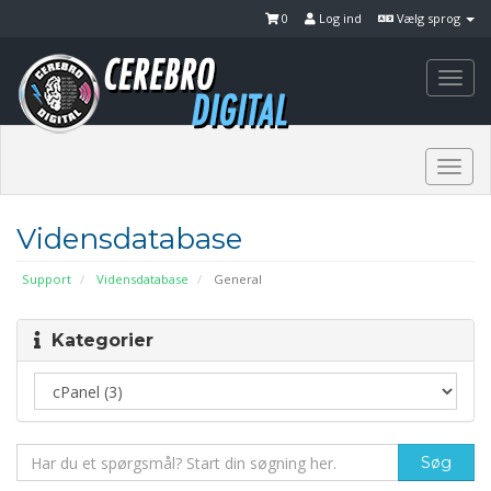
0
Log ind
Vælg sprog
Togg
navi
Togg
navi
Vidensdatabase
Support
Vidensdatabase
General
Kategorier