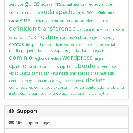
guias
servidor
accesar VPS
social network
red social
open
ayuda
apache
source
cancelar
error
500
definiciones
dns
cache
limpiar
suspencion
servicio
problemas
errores
definicion
transferencia
banda ancha
virus
malware
hosting
linux
windows
contraseña
frontpage
hospedaje
centos
litespeed
nginx
tickets
soporte
cron
cron jobs
social
media
paquete
dominios
epp
codigo
tld
domnio
expirar
dominio
wordpress
reglas
derechos
migrar
cpanel
ubuntu
proteccion
user
snapshot
server apps
videojuegos
games
ssh
keys
hosts
php
aplicaciones
mariadb
docker
centos 7
migration
cms
configserver
firewall
contenedores
comandos
exportar
importar
contenedor
problema
instalación
crear usuario
sudo user
python3
instalar python
Support
Mine support sager