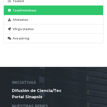
Teated
Teadmistebaas
Allalaetav
Võrgu staatus
Ava päring
INICIATIVAS
Difusión de Ciencia/Tec
Portal Sinapsis
NUESTRAS REDES