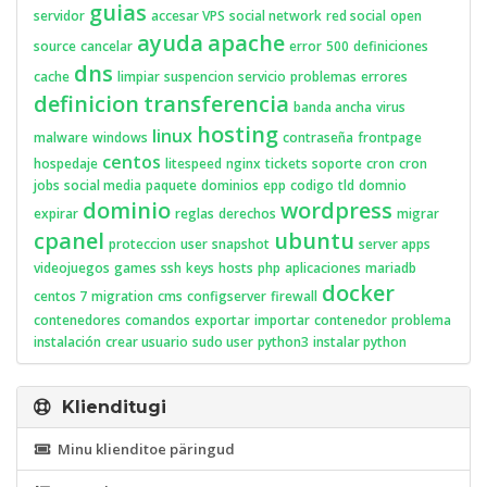
guias
servidor
accesar VPS
social network
red social
open
ayuda
apache
source
cancelar
error
500
definiciones
dns
cache
limpiar
suspencion
servicio
problemas
errores
definicion
transferencia
banda ancha
virus
hosting
linux
malware
windows
contraseña
frontpage
centos
hospedaje
litespeed
nginx
tickets
soporte
cron
cron
jobs
social media
paquete
dominios
epp
codigo
tld
domnio
dominio
wordpress
expirar
reglas
derechos
migrar
cpanel
ubuntu
proteccion
user
snapshot
server apps
videojuegos
games
ssh
keys
hosts
php
aplicaciones
mariadb
docker
centos 7
migration
cms
configserver
firewall
contenedores
comandos
exportar
importar
contenedor
problema
instalación
crear usuario
sudo user
python3
instalar python
Klienditugi
Minu klienditoe päringud