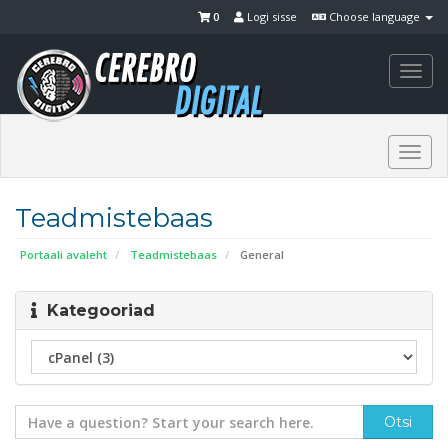
0
Logi sisse
Choose language
Togg
navi
Togg
navi
Teadmistebaas
Portaali avaleht
Teadmistebaas
General
Kategooriad