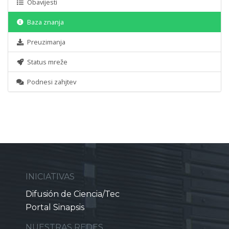
Obavijesti
Baza znanja
Preuzimanja
Status mreže
Podnesi zahjtev
INICIATIVAS
Difusión de Ciencia/Tec
Portal Sinapsis
NUESTRAS REDES