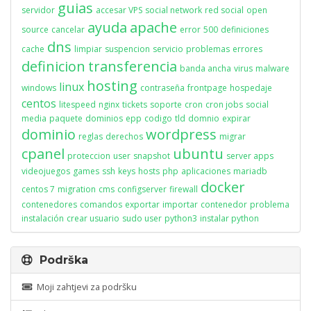
guias
servidor
accesar VPS
social network
red social
open
ayuda
apache
source
cancelar
error
500
definiciones
dns
cache
limpiar
suspencion
servicio
problemas
errores
definicion
transferencia
banda ancha
virus
malware
hosting
linux
windows
contraseña
frontpage
hospedaje
centos
litespeed
nginx
tickets
soporte
cron
cron jobs
social
media
paquete
dominios
epp
codigo
tld
domnio
expirar
dominio
wordpress
reglas
derechos
migrar
cpanel
ubuntu
proteccion
user
snapshot
server apps
videojuegos
games
ssh
keys
hosts
php
aplicaciones
mariadb
docker
centos 7
migration
cms
configserver
firewall
contenedores
comandos
exportar
importar
contenedor
problema
instalación
crear usuario
sudo user
python3
instalar python
Podrška
Moji zahtjevi za podršku