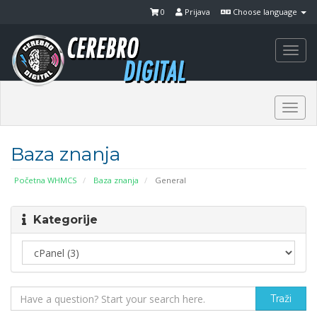
0
Prijava
Choose language
Togg
navi
Togg
navi
Baza znanja
Početna WHMCS
Baza znanja
General
Kategorije