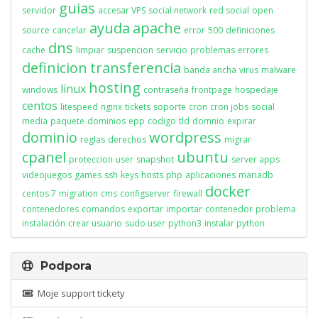
guias
servidor
accesar VPS
social network
red social
open
ayuda
apache
source
cancelar
error
500
definiciones
dns
cache
limpiar
suspencion
servicio
problemas
errores
definicion
transferencia
banda ancha
virus
malware
hosting
linux
windows
contraseña
frontpage
hospedaje
centos
litespeed
nginx
tickets
soporte
cron
cron jobs
social
media
paquete
dominios
epp
codigo
tld
domnio
expirar
dominio
wordpress
reglas
derechos
migrar
cpanel
ubuntu
proteccion
user
snapshot
server apps
videojuegos
games
ssh
keys
hosts
php
aplicaciones
mariadb
docker
centos 7
migration
cms
configserver
firewall
contenedores
comandos
exportar
importar
contenedor
problema
instalación
crear usuario
sudo user
python3
instalar python
Podpora
Moje support tickety