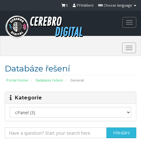
0
Přihlášení
Choose language
Togg
navi
Togg
navi
Databáze řešení
Portal Home
Databáze řešení
General
Kategorie