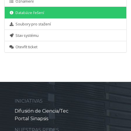
Oznámení
Databáze řešení
Soubory pro stažení
Stav systému
Otevřít ticket
INICIATIVAS
Difusión de Ciencia/Tec
Portal Sinapsis
NUESTRAS REDES