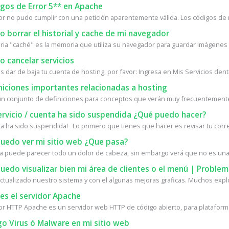
gos de Error 5** en Apache
dor no pudo cumplir con una petición aparentemente válida. Los códigos de 
borrar el historial y cache de mi navegador
ia "caché" es la memoria que utiliza su navegador para guardar imágenes d
 cancelar servicios
s dar de baja tu cuenta de hosting, por favor: Ingresa en Mis Servicios dentr
niciones importantes relacionadas a hosting
un conjunto de definiciones para conceptos que verán muy frecuentemente 
ervicio / cuenta ha sido suspendida ¿Qué puedo hacer?
ta ha sido suspendida! Lo primero que tienes que hacer es revisar tu corre
uedo ver mi sitio web ¿Que pasa?
a puede parecer todo un dolor de cabeza, sin embargo verá que no es una 
edo visualizar bien mi área de clientes o el menú | Proble
tualizado nuestro sistema y con el algunas mejoras graficas. Muchos expl
es el servidor Apache
dor HTTP Apache es un servidor web HTTP de código abierto, para plataforma
o Virus ó Malware en mi sitio web