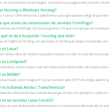
, en una mañana sin presagios, uno entra a su pagina web y ¡boom!, el antiv
ux Hosting o Windows Hosting?
 o Linux? Ofrecemos las 2 plataformas para que puedas elegir la que mas 
 que sirven las extensiones de servidor FrontPage?
nsiones de FrontPage son los programas CGI que nos apoyan en la comunica
 qué se dice hospedar / hosting una web?
e en inglés es Hosting, y lo que hace un Hosting es alojar u hospedar una W
 es Linux?
 un núcleo libre de sistema operativo basado en Unix. Es uno de los princip
 es LiteSpeed?
ndimiento, mucho mejor, más del doble como mínimo.Más de 6 veces más rá
 es NGINX?
ronunciado como “engine X” ) es un servidor web HTTP de código abierto q
 es la Banda Ancha / Transferencia?
tidad de información que puede descargar el sitio, Por ejemplo si sube un a
 es un servidor Linux CentOS?
inux es una distribución mantenida por la comunidad y derivada de los paq