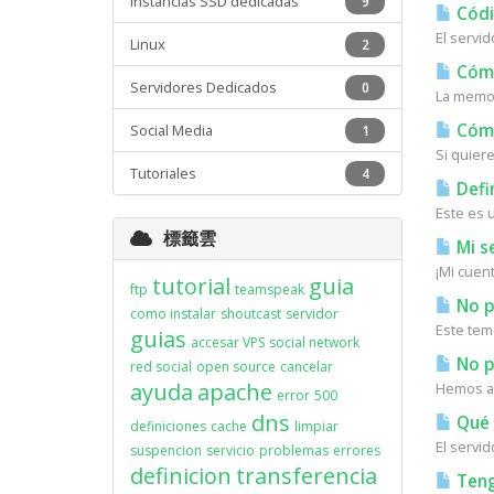
Instancias SSD dedicadas
9
Códi
El servi
Linux
2
Cómo 
Servidores Dedicados
0
La memor
Cómo
Social Media
1
Si quiere
Tutoriales
4
Defi
Este es 
標籤雲
Mi s
¡Mi cuen
tutorial
guia
ftp
teamspeak
No p
como instalar
shoutcast
servidor
Este tem
guias
accesar VPS
social network
No pu
red social
open source
cancelar
ayuda
apache
Hemos ac
error
500
dns
Qué 
definiciones
cache
limpiar
El servi
suspencion
servicio
problemas
errores
definicion
transferencia
Teng