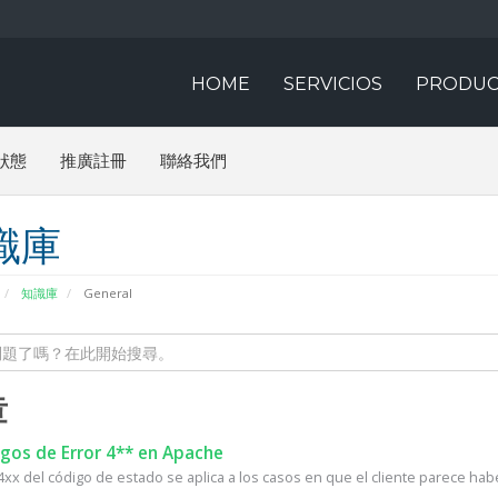
HOME
SERVICIOS
PRODUC
狀態
推廣註冊
聯絡我們
識庫
知識庫
General
章
gos de Error 4** en Apache
4xx del código de estado se aplica a los casos en que el cliente parece habe