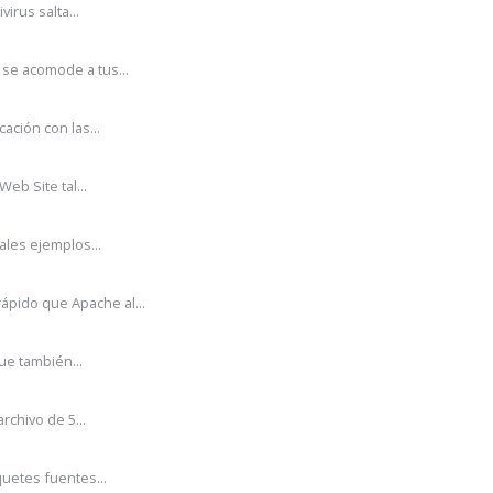
irus salta...
se acomode a tus...
ción con las...
eb Site tal...
ales ejemplos...
pido que Apache al...
ue también...
rchivo de 5...
uetes fuentes...