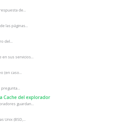
respuesta de...
e las páginas...
o del...
en sus servicios...
o (en caso...
pregunta...
ma Cache del explorador
oradores guardan...
s Unix (BSD,...