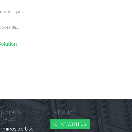
rvicios que...
iones de...
olution
ERMINOS
LIVE CHAT
EGALES
CHAT WITH US
rminos de Uso