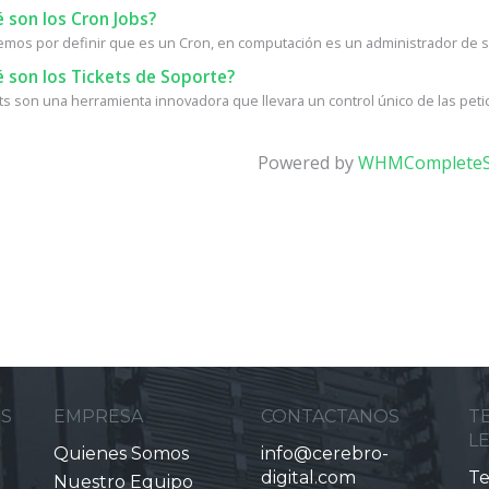
 son los Cron Jobs?
os por definir que es un Cron, en computación es un administrador de se
 son los Tickets de Soporte?
ets son una herramienta innovadora que llevara un control único de las petic
Powered by
WHMCompleteS
ES
EMPRESA
CONTACTANOS
T
L
Quienes Somos
info@cerebro-
digital.com
Te
Nuestro Equipo