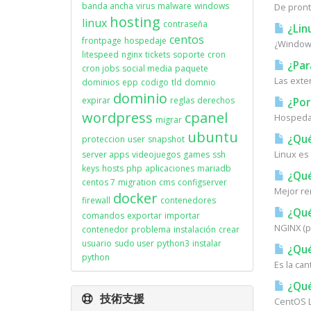
banda ancha
virus
malware
windows
De pronto
hosting
linux
contraseña
¿Lin
centos
frontpage
hospedaje
¿Windows
litespeed
nginx
tickets
soporte
cron
¿Para
cron jobs
social media
paquete
Las exte
dominios
epp
codigo
tld
domnio
dominio
expirar
reglas
derechos
¿Por
wordpress
cpanel
Hospedaj
migrar
ubuntu
¿Qué
proteccion
user
snapshot
Linux es
server apps
videojuegos
games
ssh
keys
hosts
php
aplicaciones
mariadb
¿Qué
centos 7
migration
cms
configserver
Mejor re
docker
firewall
contenedores
¿Qué
comandos
exportar
importar
NGINX (p
contenedor
problema
instalación
crear
usuario
sudo user
python3
instalar
¿Qué
python
Es la can
¿Qué
技術支援
CentOS L