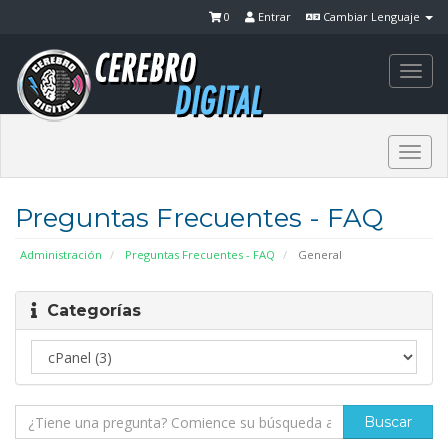
0
Entrar
Cambiar Lenguaje
Togg
navi
Togg
navi
Preguntas Frecuentes - FAQ
Administración
Preguntas Frecuentes - FAQ
General
Categorías