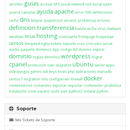
guias
servidor
accesar VPS
social network
red social
open
ayuda
apache
source
cancelar
error
500
definiciones
dns
cache
limpiar
suspencion
servicio
problemas
errores
definicion
transferencia
banda ancha
virus
malware
hosting
linux
windows
contraseña
frontpage
hospedaje
centos
litespeed
nginx
tickets
soporte
cron
cron jobs
social
media
paquete
dominios
epp
codigo
tld
domnio
expirar
dominio
wordpress
reglas
derechos
migrar
cpanel
ubuntu
proteccion
user
snapshot
server apps
videojuegos
games
ssh
keys
hosts
php
aplicaciones
mariadb
docker
centos 7
migration
cms
configserver
firewall
contenedores
comandos
exportar
importar
contenedor
problema
instalación
crear usuario
sudo user
python3
instalar python
Soporte
Mis Tickets de Soporte